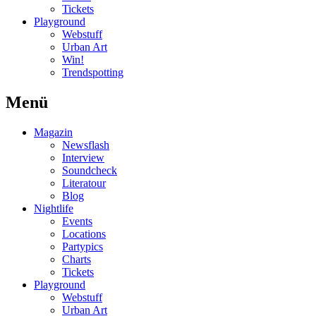
Tickets
Playground
Webstuff
Urban Art
Win!
Trendspotting
Menü
Magazin
Newsflash
Interview
Soundcheck
Literatour
Blog
Nightlife
Events
Locations
Partypics
Charts
Tickets
Playground
Webstuff
Urban Art