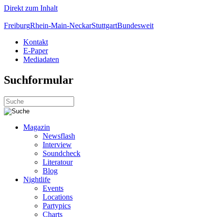
Direkt zum Inhalt
Freiburg
Rhein-Main-Neckar
Stuttgart
Bundesweit
Kontakt
E-Paper
Mediadaten
Suchformular
Magazin
Newsflash
Interview
Soundcheck
Literatour
Blog
Nightlife
Events
Locations
Partypics
Charts