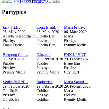
…
30
31
32
33
34
35
36
37
38
…
Partypics
Jack Friday
Long Island…
Maria Friday…
06. März 2020
06. März 2020
06. März 2020
Atlantis Herbolzheim
Othello Bar
Maria
Pics by:
Pics by:
Pics by:
Frank Fischer
Othello Bar
Pyunity Media
Bierpong Cha…
Dänzneid
PNK LPHNT
05. März 2020
29. Februar 2020
29. Februar 2020
Puzzles
Puzzles
Etage Eins
Pics by:
Pics by:
Pics by:
Pyunity Media
Pyunity Media
City Stuff
Vodka Bull N…
Barbetrieb
Maria Saturd…
29. Februar 2020
29. Februar 2020
29. Februar 2020
Othello Bar
Cohibar
Maria
Pics by:
Pics by:
Pics by:
Othello Bar
Cohibar
Pyunity Media