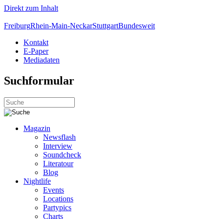
Direkt zum Inhalt
Freiburg
Rhein-Main-Neckar
Stuttgart
Bundesweit
Kontakt
E-Paper
Mediadaten
Suchformular
Magazin
Newsflash
Interview
Soundcheck
Literatour
Blog
Nightlife
Events
Locations
Partypics
Charts