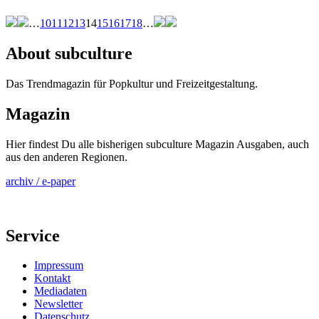
…
10
11
12
13
14
15
16
17
18
…
About subculture
Das Trendmagazin für Popkultur und Freizeitgestaltung.
Magazin
Hier findest Du alle bisherigen subculture Magazin Ausgaben, auch
aus den anderen Regionen.
archiv / e-paper
Service
Impressum
Kontakt
Mediadaten
Newsletter
Datenschutz