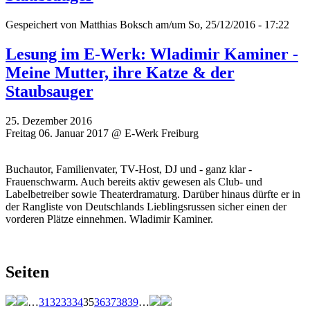
Gespeichert von
Matthias Boksch
am/um So, 25/12/2016 - 17:22
Lesung im E-Werk: Wladimir Kaminer -
Meine Mutter, ihre Katze & der
Staubsauger
25. Dezember 2016
Freitag 06. Januar 2017 @ E-Werk Freiburg
Buchautor, Familienvater, TV-Host, DJ und - ganz klar -
Frauenschwarm. Auch bereits aktiv gewesen als Club- und
Labelbetreiber sowie Theaterdramaturg. Darüber hinaus dürfte er in
der Rangliste von Deutschlands Lieblingsrussen sicher einen der
vorderen Plätze einnehmen. Wladimir Kaminer.
Seiten
…
31
32
33
34
35
36
37
38
39
…