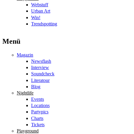
Webstuff
Urban Art
Win!
Trendspotting
Menü
Magazin
Newsflash
Interview
Soundcheck
Literatour
Blog
Nightlife
Events
Locations
Partypics
Charts
Tickets
Playground