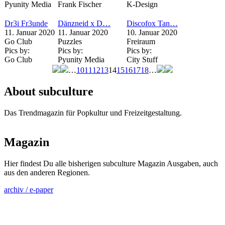
Pyunity Media
Frank Fischer
K-Design
Dr3i Fr3unde
Dänzneid x D…
Discofox Tan…
11. Januar 2020
11. Januar 2020
10. Januar 2020
Go Club
Puzzles
Freiraum
Pics by:
Pics by:
Pics by:
Go Club
Pyunity Media
City Stuff
…
10
11
12
13
14
15
16
17
18
…
Seiten
About subculture
Das Trendmagazin für Popkultur und Freizeitgestaltung.
Magazin
Hier findest Du alle bisherigen subculture Magazin Ausgaben, auch
aus den anderen Regionen.
archiv / e-paper