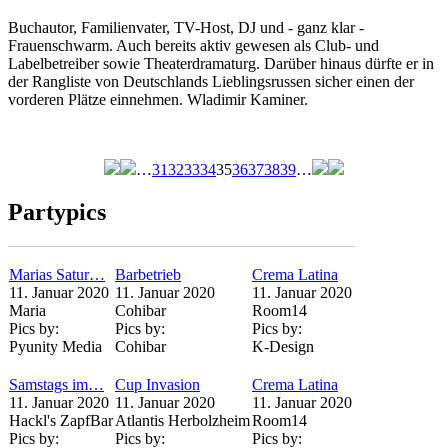
Buchautor, Familienvater, TV-Host, DJ und - ganz klar -
Frauenschwarm. Auch bereits aktiv gewesen als Club- und
Labelbetreiber sowie Theaterdramaturg. Darüber hinaus dürfte er in
der Rangliste von Deutschlands Lieblingsrussen sicher einen der
vorderen Plätze einnehmen. Wladimir Kaminer.
…
31
32
33
34
35
36
37
38
39
…
Seiten
Partypics
Marias Satur…
Barbetrieb
Crema Latina
11. Januar 2020
11. Januar 2020
11. Januar 2020
Maria
Cohibar
Room14
Pics by:
Pics by:
Pics by:
Pyunity Media
Cohibar
K-Design
Samstags im…
Cup Invasion
Crema Latina
11. Januar 2020
11. Januar 2020
11. Januar 2020
Hackl's ZapfBar
Atlantis Herbolzheim
Room14
Pics by:
Pics by:
Pics by: