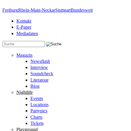
Direkt zum Inhalt
Freiburg
Rhein-Main-Neckar
Stuttgart
Bundesweit
Kontakt
E-Paper
Mediadaten
Suchformular
Magazin
Newsflash
Interview
Soundcheck
Literatour
Blog
Nightlife
Events
Locations
Partypics
Charts
Tickets
Playground