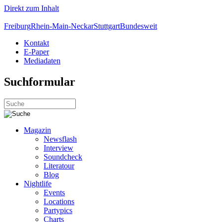
Direkt zum Inhalt
Freiburg
Rhein-Main-Neckar
Stuttgart
Bundesweit
Kontakt
E-Paper
Mediadaten
Suchformular
Magazin
Newsflash
Interview
Soundcheck
Literatour
Blog
Nightlife
Events
Locations
Partypics
Charts