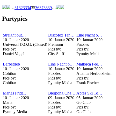
…
31
32
33
34
35
36
37
38
39
…
Partypics
Straight out…
Discofox Tan…
Eine Nacht o…
10. Januar 2020
10. Januar 2020
10. Januar 2020
Universal D.O.G. (Closed)
Freiraum
Puzzles
Pics by:
Pics by:
Pics by:
Daniel Vogel
City Stuff
Pyunity Media
Barbetrieb
Eine Nacht o…
Mallorca Fee…
10. Januar 2020
10. Januar 2020
10. Januar 2020
Cohibar
Puzzles
Atlantis Herbolzheim
Pics by:
Pics by:
Pics by:
Cohibar
Pyunity Media
Frank Fischer
Marias Frida…
Bierpong Cha…
Apres Ski To…
10. Januar 2020
09. Januar 2020
05. Januar 2020
Maria
Puzzles
Go Club
Pics by:
Pics by:
Pics by:
Pyunity Media
Pyunity Media
Go Club