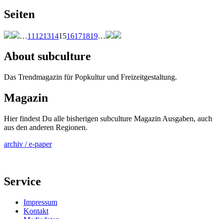
Seiten
…
11
12
13
14
15
16
17
18
19
…
About subculture
Das Trendmagazin für Popkultur und Freizeitgestaltung.
Magazin
Hier findest Du alle bisherigen subculture Magazin Ausgaben, auch
aus den anderen Regionen.
archiv / e-paper
Service
Impressum
Kontakt