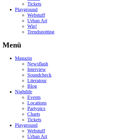
Tickets
Playground
Webstuff
Urban Art
Win!
Trendspotting
Menü
Magazin
Newsflash
Interview
Soundcheck
Literatour
Blog
Nightlife
Events
Locations
Partypics
Charts
Tickets
Playground
Webstuff
Urban Art