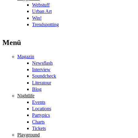
Webstuff
Urban Art
Win!
Trendspotting
Menü
Magazin
Newsflash
Interview
Soundcheck
Literatour
Blog
Nightlife
Events
Locations
Partypics
Charts
Tickets
Playground