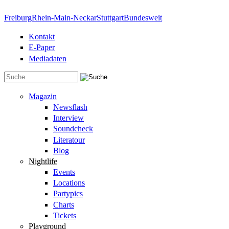
Direkt zum Inhalt
Freiburg
Rhein-Main-Neckar
Stuttgart
Bundesweit
Kontakt
E-Paper
Mediadaten
Suchformular
Magazin
Newsflash
Interview
Soundcheck
Literatour
Blog
Nightlife
Events
Locations
Partypics
Charts
Tickets
Playground