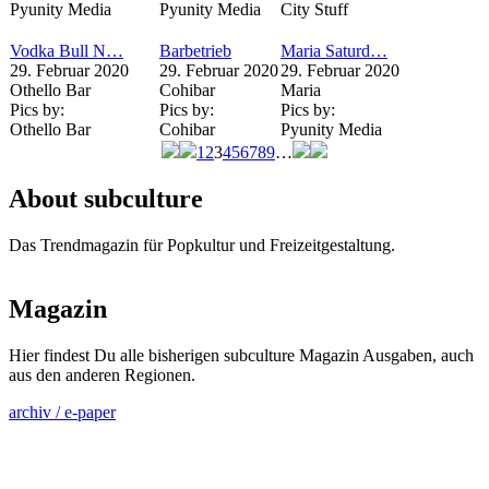
Pyunity Media
Pyunity Media
City Stuff
Vodka Bull N…
Barbetrieb
Maria Saturd…
29. Februar 2020
29. Februar 2020
29. Februar 2020
Othello Bar
Cohibar
Maria
Pics by:
Pics by:
Pics by:
Othello Bar
Cohibar
Pyunity Media
1
2
3
4
5
6
7
8
9
…
Seiten
About subculture
Das Trendmagazin für Popkultur und Freizeitgestaltung.
Magazin
Hier findest Du alle bisherigen subculture Magazin Ausgaben, auch
aus den anderen Regionen.
archiv / e-paper