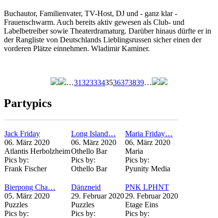
Buchautor, Familienvater, TV-Host, DJ und - ganz klar -
Frauenschwarm. Auch bereits aktiv gewesen als Club- und
Labelbetreiber sowie Theaterdramaturg. Darüber hinaus dürfte er in
der Rangliste von Deutschlands Lieblingsrussen sicher einen der
vorderen Plätze einnehmen. Wladimir Kaminer.
…
31
32
33
34
35
36
37
38
39
…
Seiten
Partypics
Jack Friday
Long Island…
Maria Friday…
06. März 2020
06. März 2020
06. März 2020
Atlantis Herbolzheim
Othello Bar
Maria
Pics by:
Pics by:
Pics by:
Frank Fischer
Othello Bar
Pyunity Media
Bierpong Cha…
Dänzneid
PNK LPHNT
05. März 2020
29. Februar 2020
29. Februar 2020
Puzzles
Puzzles
Etage Eins
Pics by:
Pics by:
Pics by: