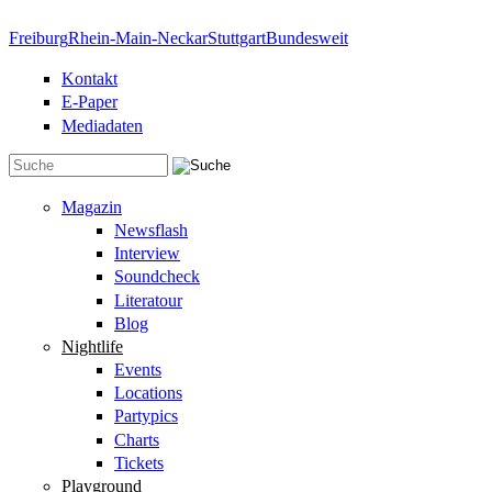
Direkt zum Inhalt
Freiburg
Rhein-Main-Neckar
Stuttgart
Bundesweit
Kontakt
E-Paper
Mediadaten
Suchformular
Magazin
Newsflash
Interview
Soundcheck
Literatour
Blog
Nightlife
Events
Locations
Partypics
Charts
Tickets
Playground