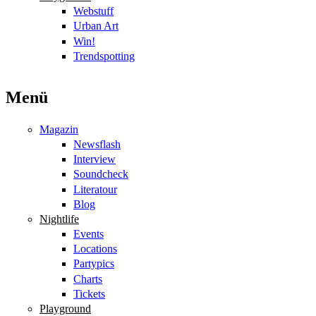
Webstuff
Urban Art
Win!
Trendspotting
Menü
Magazin
Newsflash
Interview
Soundcheck
Literatour
Blog
Nightlife
Events
Locations
Partypics
Charts
Tickets
Playground