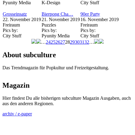
Pyunity Media
K-Design
City Stuff
Grosseinsatz
Bierpong Cha…
90er Party
22. November 2019
21. November 2019
16. November 2019
Freiraum
Puzzles
Freiraum
Pics by:
Pics by:
Pics by:
City Stuff
Pyunity Media
City Stuff
…
24
25
26
27
28
29
30
31
32
…
Seiten
About subculture
Das Trendmagazin für Popkultur und Freizeitgestaltung.
Magazin
Hier findest Du alle bisherigen subculture Magazin Ausgaben, auch
aus den anderen Regionen.
archiv / e-paper