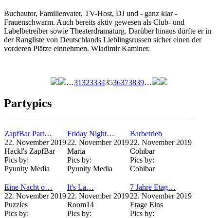
Buchautor, Familienvater, TV-Host, DJ und - ganz klar -
Frauenschwarm. Auch bereits aktiv gewesen als Club- und
Labelbetreiber sowie Theaterdramaturg. Darüber hinaus dürfte er in
der Rangliste von Deutschlands Lieblingsrussen sicher einen der
vorderen Plätze einnehmen. Wladimir Kaminer.
…
31
32
33
34
35
36
37
38
39
…
Seiten
Partypics
ZapfBar Part…
Friday Night…
Barbetrieb
22. November 2019
22. November 2019
22. November 2019
Hackl's ZapfBar
Maria
Cohibar
Pics by:
Pics by:
Pics by:
Pyunity Media
Pyunity Media
Cohibar
Eine Nacht o…
It's La…
7 Jahre Etag…
22. November 2019
22. November 2019
22. November 2019
Puzzles
Room14
Etage Eins
Pics by:
Pics by:
Pics by: