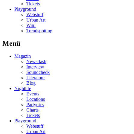
Tickets
Playground
Webstuff
Urban Art
Win!
Trendspotting
Menü
Magazin
Newsflash
Interview
Soundcheck
Literatour
Blog
Nightlife
Events
Locations
Partypics
Charts
Tickets
Playground
Webstuff
Urban Art