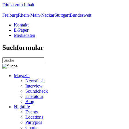
Direkt zum Inhalt
Freiburg
Rhein-Main-Neckar
Stuttgart
Bundesweit
Kontakt
E-Paper
Mediadaten
Suchformular
Magazin
Newsflash
Interview
Soundcheck
Literatour
Blog
Nightlife
Events
Locations
Partypics
Charts