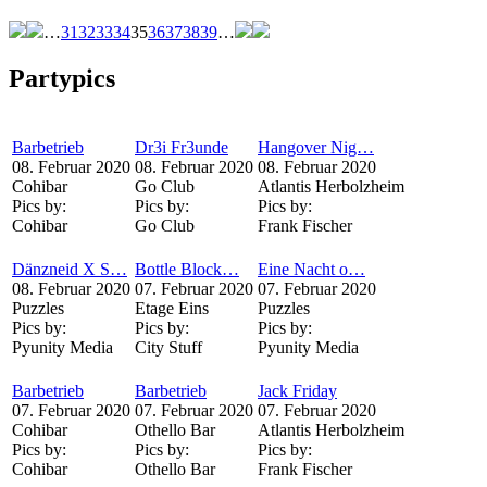
…
31
32
33
34
35
36
37
38
39
…
Partypics
Barbetrieb
Dr3i Fr3unde
Hangover Nig…
08. Februar 2020
08. Februar 2020
08. Februar 2020
Cohibar
Go Club
Atlantis Herbolzheim
Pics by:
Pics by:
Pics by:
Cohibar
Go Club
Frank Fischer
Dänzneid X S…
Bottle Block…
Eine Nacht o…
08. Februar 2020
07. Februar 2020
07. Februar 2020
Puzzles
Etage Eins
Puzzles
Pics by:
Pics by:
Pics by:
Pyunity Media
City Stuff
Pyunity Media
Barbetrieb
Barbetrieb
Jack Friday
07. Februar 2020
07. Februar 2020
07. Februar 2020
Cohibar
Othello Bar
Atlantis Herbolzheim
Pics by:
Pics by:
Pics by:
Cohibar
Othello Bar
Frank Fischer