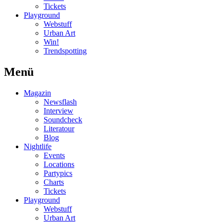
Tickets
Playground
Webstuff
Urban Art
Win!
Trendspotting
Menü
Magazin
Newsflash
Interview
Soundcheck
Literatour
Blog
Nightlife
Events
Locations
Partypics
Charts
Tickets
Playground
Webstuff
Urban Art