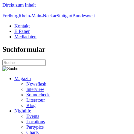
Direkt zum Inhalt
Freiburg
Rhein-Main-Neckar
Stuttgart
Bundesweit
Kontakt
E-Paper
Mediadaten
Suchformular
Magazin
Newsflash
Interview
Soundcheck
Literatour
Blog
Nightlife
Events
Locations
Partypics
Charts