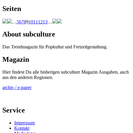
Seiten
…
5
6
7
8
9
10
11
12
13
…
About subculture
Das Trendmagazin für Popkultur und Freizeitgestaltung.
Magazin
Hier findest Du alle bisherigen subculture Magazin Ausgaben, auch
aus den anderen Regionen.
archiv / e-paper
Service
Impressum
Kontakt