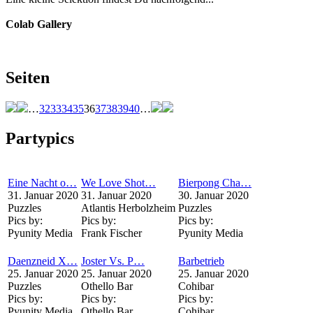
Colab Gallery
Seiten
…
32
33
34
35
36
37
38
39
40
…
Partypics
Eine Nacht o…
We Love Shot…
Bierpong Cha…
31. Januar 2020
31. Januar 2020
30. Januar 2020
Puzzles
Atlantis Herbolzheim
Puzzles
Pics by:
Pics by:
Pics by:
Pyunity Media
Frank Fischer
Pyunity Media
Daenzneid X…
Joster Vs. P…
Barbetrieb
25. Januar 2020
25. Januar 2020
25. Januar 2020
Puzzles
Othello Bar
Cohibar
Pics by:
Pics by:
Pics by:
Pyunity Media
Othello Bar
Cohibar