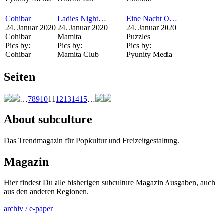
Cohibar
Ladies Night…
Eine Nacht O…
24. Januar 2020
24. Januar 2020
24. Januar 2020
Cohibar
Mamita
Puzzles
Pics by:
Pics by:
Pics by:
Cohibar
Mamita Club
Pyunity Media
Seiten
…
7
8
9
10
11
12
13
14
15
…
About subculture
Das Trendmagazin für Popkultur und Freizeitgestaltung.
Magazin
Hier findest Du alle bisherigen subculture Magazin Ausgaben, auch
aus den anderen Regionen.
archiv / e-paper