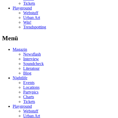
Tickets
Playground
Webstuff
Urban Art
Win!
Trendspotting
Menü
Magazin
Newsflash
Interview
Soundcheck
Literatour
Blog
Nightlife
Events
Locations
Partypics
Charts
Tickets
Playground
Webstuff
Urban Art