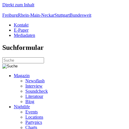
Direkt zum Inhalt
Freiburg
Rhein-Main-Neckar
Stuttgart
Bundesweit
Kontakt
E-Paper
Mediadaten
Suchformular
Magazin
Newsflash
Interview
Soundcheck
Literatour
Blog
Nightlife
Events
Locations
Partypics
Charts