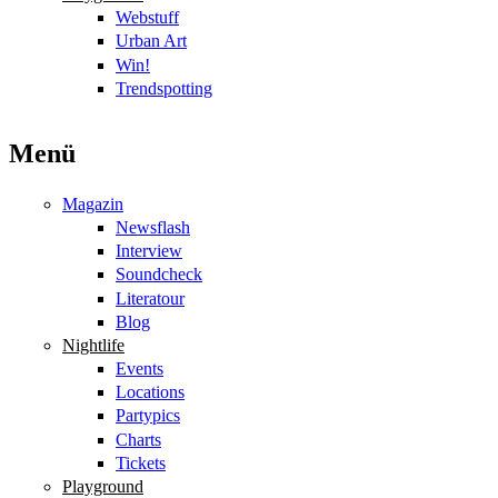
Webstuff
Urban Art
Win!
Trendspotting
Menü
Magazin
Newsflash
Interview
Soundcheck
Literatour
Blog
Nightlife
Events
Locations
Partypics
Charts
Tickets
Playground