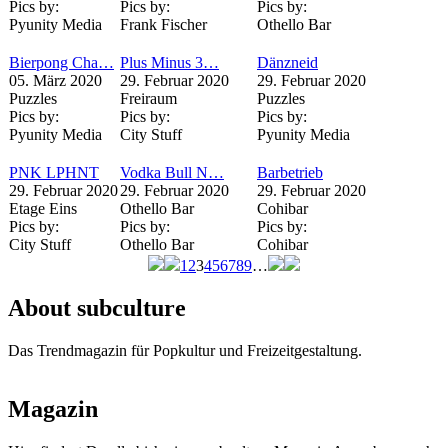
Pics by:
Pics by:
Pics by:
Pyunity Media
Frank Fischer
Othello Bar
Bierpong Cha…
Plus Minus 3…
Dänzneid
05. März 2020
29. Februar 2020
29. Februar 2020
Puzzles
Freiraum
Puzzles
Pics by:
Pics by:
Pics by:
Pyunity Media
City Stuff
Pyunity Media
PNK LPHNT
Vodka Bull N…
Barbetrieb
29. Februar 2020
29. Februar 2020
29. Februar 2020
Etage Eins
Othello Bar
Cohibar
Pics by:
Pics by:
Pics by:
City Stuff
Othello Bar
Cohibar
1
2
3
4
5
6
7
8
9
…
Seiten
About subculture
Das Trendmagazin für Popkultur und Freizeitgestaltung.
Magazin