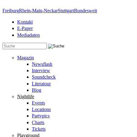
Direkt zum Inhalt
Freiburg
Rhein-Main-Neckar
Stuttgart
Bundesweit
Kontakt
E-Paper
Mediadaten
Suchformular
Magazin
Newsflash
Interview
Soundcheck
Literatour
Blog
Nightlife
Events
Locations
Partypics
Charts
Tickets
Playground