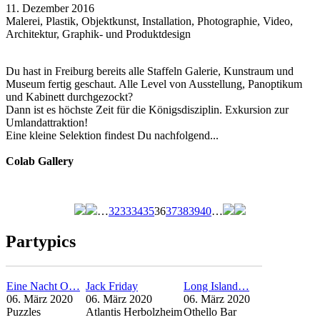
11. Dezember 2016
Malerei, Plastik, Objektkunst, Installation, Photographie, Video,
Architektur, Graphik- und Produktdesign
Du hast in Freiburg bereits alle Staffeln Galerie, Kunstraum und
Museum fertig geschaut. Alle Level von Ausstellung, Panoptikum
und Kabinett durchgezockt?
Dann ist es höchste Zeit für die Königsdisziplin. Exkursion zur
Umlandattraktion!
Eine kleine Selektion findest Du nachfolgend...
Colab Gallery
…
32
33
34
35
36
37
38
39
40
…
Seiten
Partypics
Eine Nacht O…
Jack Friday
Long Island…
06. März 2020
06. März 2020
06. März 2020
Puzzles
Atlantis Herbolzheim
Othello Bar