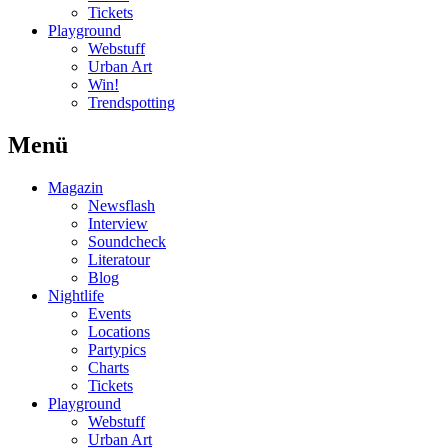
Tickets
Playground
Webstuff
Urban Art
Win!
Trendspotting
Menü
Magazin
Newsflash
Interview
Soundcheck
Literatour
Blog
Nightlife
Events
Locations
Partypics
Charts
Tickets
Playground
Webstuff
Urban Art