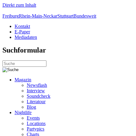
Direkt zum Inhalt
Freiburg
Rhein-Main-Neckar
Stuttgart
Bundesweit
Kontakt
E-Paper
Mediadaten
Suchformular
Magazin
Newsflash
Interview
Soundcheck
Literatour
Blog
Nightlife
Events
Locations
Partypics
Charts