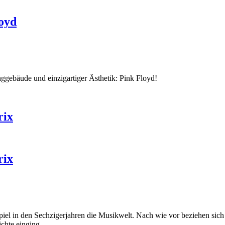
oyd
ggebäude und einzigartiger Ästhetik: Pink Floyd!
rix
rix
iel in den Sechzigerjahren die Musikwelt. Nach wie vor beziehen sich Mu
ichte einging.