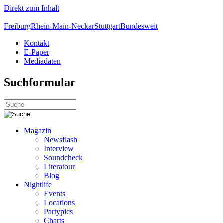
Direkt zum Inhalt
Freiburg
Rhein-Main-Neckar
Stuttgart
Bundesweit
Kontakt
E-Paper
Mediadaten
Suchformular
Magazin
Newsflash
Interview
Soundcheck
Literatour
Blog
Nightlife
Events
Locations
Partypics
Charts