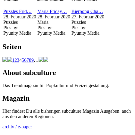
Puzzles Frid…
Maria Friday…
Bierpong Cha…
28. Februar 2020
28. Februar 2020
27. Februar 2020
Puzzles
Maria
Puzzles
Pics by:
Pics by:
Pics by:
Pyunity Media
Pyunity Media
Pyunity Media
Seiten
1
2
3
4
5
6
7
8
9
…
About subculture
Das Trendmagazin für Popkultur und Freizeitgestaltung.
Magazin
Hier findest Du alle bisherigen subculture Magazin Ausgaben, auch
aus den anderen Regionen.
archiv / e-paper