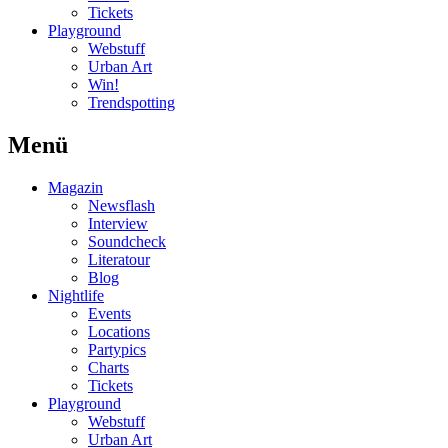
Tickets
Playground
Webstuff
Urban Art
Win!
Trendspotting
Menü
Magazin
Newsflash
Interview
Soundcheck
Literatour
Blog
Nightlife
Events
Locations
Partypics
Charts
Tickets
Playground
Webstuff
Urban Art