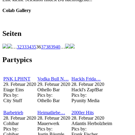
Colab Gallery
Seiten
…
32
33
34
35
36
37
38
39
40
…
Partypics
PNK LPHNT
Vodka Bull N…
Hackls Frida…
29. Februar 2020
29. Februar 2020
28. Februar 2020
Etage Eins
Othello Bar
Hackl's ZapfBar
Pics by:
Pics by:
Pics by:
City Stuff
Othello Bar
Pyunity Media
Barbetrieb
Heimatliebe…
2000er Hits
28. Februar 2020
28. Februar 2020
28. Februar 2020
Cohibar
Mauerwerk
Atlantis Herbolzheim
Pics by:
Pics by:
Pics by:
Cohibar
Justin Bäumle
Frank Fischer