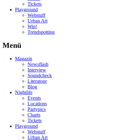
Tickets
Playground
Webstuff
Urban Art
Win!
Trendspotting
Menü
Magazin
Newsflash
Interview
Soundcheck
Literatour
Blog
Nightlife
Events
Locations
Partypics
Charts
Tickets
Playground
Webstuff
Urban Art