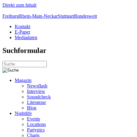
Direkt zum Inhalt
Freiburg
Rhein-Main-Neckar
Stuttgart
Bundesweit
Kontakt
E-Paper
Mediadaten
Suchformular
Magazin
Newsflash
Interview
Soundcheck
Literatour
Blog
Nightlife
Events
Locations
Partypics
Charts