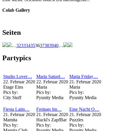
Colab Gallery
Seiten
…
32
33
34
35
36
37
38
39
40
…
Partypics
Studio Lover…
Maria Saturd…
Maria Friday…
22. Februar 2020
22. Februar 2020
21. Februar 2020
Etage Eins
Maria
Maria
Pics by:
Pics by:
Pics by:
City Stuff
Pyunity Media
Pyunity Media
Fiesta Latin…
Freitags Im…
Eine Nacht O…
21. Februar 2020
21. Februar 2020
21. Februar 2020
Mamita
Hackl's ZapfBar
Puzzles
Pics by:
Pics by:
Pics by:
Mamita Club
Pyunity Media
Pyunity Media