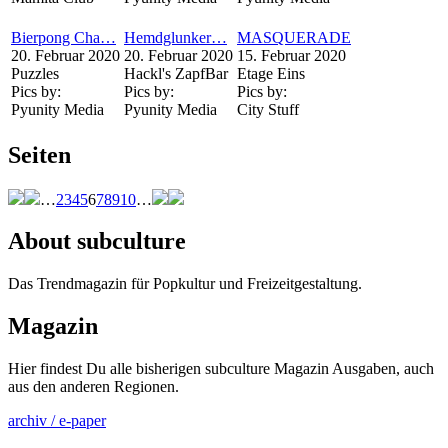
Bierpong Cha…
Hemdglunker…
MASQUERADE
20. Februar 2020
20. Februar 2020
15. Februar 2020
Puzzles
Hackl's ZapfBar
Etage Eins
Pics by:
Pics by:
Pics by:
Pyunity Media
Pyunity Media
City Stuff
Seiten
…
2
3
4
5
6
7
8
9
10
…
About subculture
Das Trendmagazin für Popkultur und Freizeitgestaltung.
Magazin
Hier findest Du alle bisherigen subculture Magazin Ausgaben, auch
aus den anderen Regionen.
archiv / e-paper