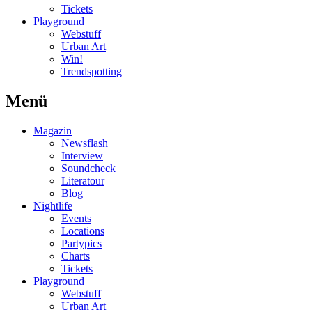
Tickets
Playground
Webstuff
Urban Art
Win!
Trendspotting
Menü
Magazin
Newsflash
Interview
Soundcheck
Literatour
Blog
Nightlife
Events
Locations
Partypics
Charts
Tickets
Playground
Webstuff
Urban Art