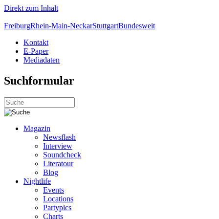
Direkt zum Inhalt
Freiburg
Rhein-Main-Neckar
Stuttgart
Bundesweit
Kontakt
E-Paper
Mediadaten
Suchformular
Magazin
Newsflash
Interview
Soundcheck
Literatour
Blog
Nightlife
Events
Locations
Partypics
Charts