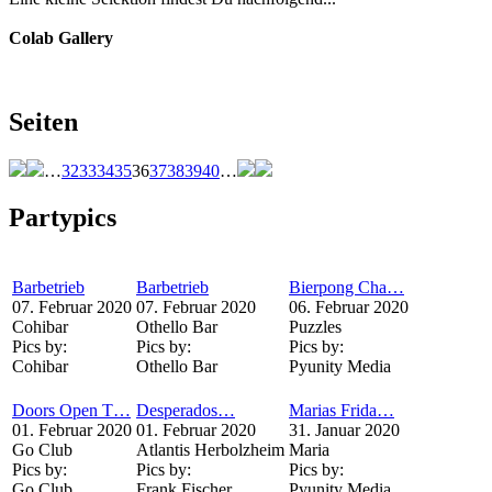
Colab Gallery
Seiten
…
32
33
34
35
36
37
38
39
40
…
Partypics
Barbetrieb
Barbetrieb
Bierpong Cha…
07. Februar 2020
07. Februar 2020
06. Februar 2020
Cohibar
Othello Bar
Puzzles
Pics by:
Pics by:
Pics by:
Cohibar
Othello Bar
Pyunity Media
Doors Open T…
Desperados…
Marias Frida…
01. Februar 2020
01. Februar 2020
31. Januar 2020
Go Club
Atlantis Herbolzheim
Maria
Pics by:
Pics by:
Pics by:
Go Club
Frank Fischer
Pyunity Media