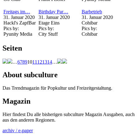
Freitags im…
Birthday Par…
Barbetrieb
31. Januar 2020
31. Januar 2020
31. Januar 2020
Hackl's ZapfBar
Etage Eins
Cohibar
Pics by:
Pics by:
Pics by:
Pyunity Media
City Stuff
Cohibar
Seiten
…
6
7
8
9
10
11
12
13
14
…
About subculture
Das Trendmagazin für Popkultur und Freizeitgestaltung.
Magazin
Hier findest Du alle bisherigen subculture Magazin Ausgaben, auch
aus den anderen Regionen.
archiv / e-paper