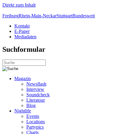
Direkt zum Inhalt
Freiburg
Rhein-Main-Neckar
Stuttgart
Bundesweit
Kontakt
E-Paper
Mediadaten
Suchformular
Magazin
Newsflash
Interview
Soundcheck
Literatour
Blog
Nightlife
Events
Locations
Partypics
Charts