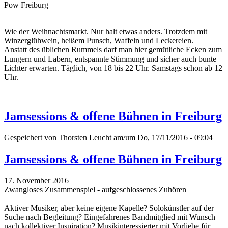
Pow Freiburg
Wie der Weihnachtsmarkt. Nur halt etwas anders. Trotzdem mit
Winzerglühwein, heißem Punsch, Waffeln und Leckereien.
Anstatt des üblichen Rummels darf man hier gemütliche Ecken zum
Lungern und Labern, entspannte Stimmung und sicher auch bunte
Lichter erwarten. Täglich, von 18 bis 22 Uhr. Samstags schon ab 12
Uhr.
Jamsessions & offene Bühnen in Freiburg
Gespeichert von
Thorsten Leucht
am/um Do, 17/11/2016 - 09:04
Jamsessions & offene Bühnen in Freiburg
17. November 2016
Zwangloses Zusammenspiel - aufgeschlossenes Zuhören
Aktiver Musiker, aber keine eigene Kapelle? Solokünstler auf der
Suche nach Begleitung? Eingefahrenes Bandmitglied mit Wunsch
nach kollektiver Inspiration? Musikinteressierter mit Vorliebe für