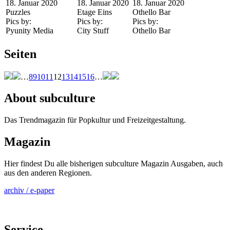
18. Januar 2020
18. Januar 2020
18. Januar 2020
Puzzles
Etage Eins
Othello Bar
Pics by:
Pics by:
Pics by:
Pyunity Media
City Stuff
Othello Bar
Seiten
…
8
9
10
11
12
13
14
15
16
…
About subculture
Das Trendmagazin für Popkultur und Freizeitgestaltung.
Magazin
Hier findest Du alle bisherigen subculture Magazin Ausgaben, auch
aus den anderen Regionen.
archiv / e-paper
Service