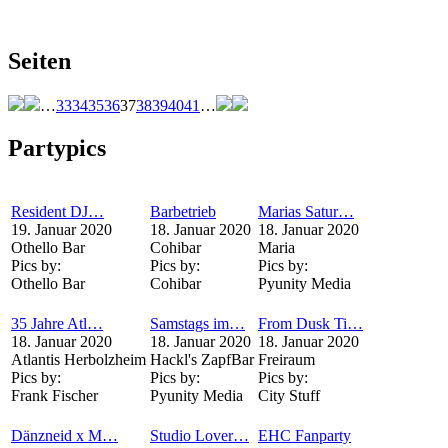
Seiten
…
33
34
35
36
37
38
39
40
41
…
Partypics
Resident DJ…
Barbetrieb
Marias Satur…
19. Januar 2020
18. Januar 2020
18. Januar 2020
Othello Bar
Cohibar
Maria
Pics by:
Pics by:
Pics by:
Othello Bar
Cohibar
Pyunity Media
35 Jahre Atl…
Samstags im…
From Dusk Ti…
18. Januar 2020
18. Januar 2020
18. Januar 2020
Atlantis Herbolzheim
Hackl's ZapfBar
Freiraum
Pics by:
Pics by:
Pics by:
Frank Fischer
Pyunity Media
City Stuff
Dänzneid x M…
Studio Lover…
EHC Fanparty