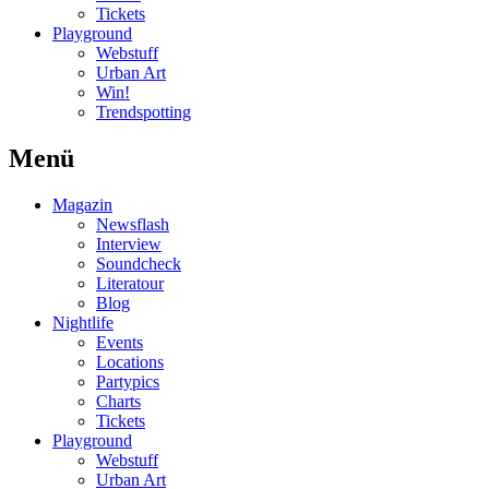
Tickets
Playground
Webstuff
Urban Art
Win!
Trendspotting
Menü
Magazin
Newsflash
Interview
Soundcheck
Literatour
Blog
Nightlife
Events
Locations
Partypics
Charts
Tickets
Playground
Webstuff
Urban Art