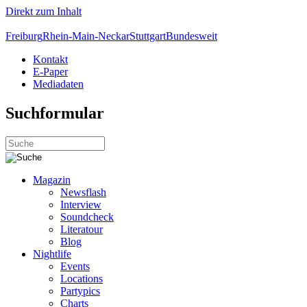
Direkt zum Inhalt
Freiburg
Rhein-Main-Neckar
Stuttgart
Bundesweit
Kontakt
E-Paper
Mediadaten
Suchformular
Magazin
Newsflash
Interview
Soundcheck
Literatour
Blog
Nightlife
Events
Locations
Partypics
Charts