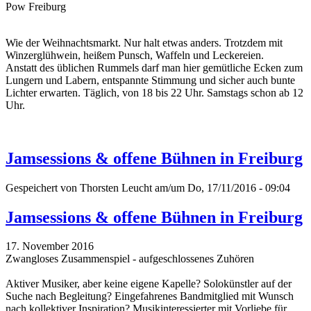
Pow Freiburg
Wie der Weihnachtsmarkt. Nur halt etwas anders. Trotzdem mit
Winzerglühwein, heißem Punsch, Waffeln und Leckereien.
Anstatt des üblichen Rummels darf man hier gemütliche Ecken zum
Lungern und Labern, entspannte Stimmung und sicher auch bunte
Lichter erwarten. Täglich, von 18 bis 22 Uhr. Samstags schon ab 12
Uhr.
Jamsessions & offene Bühnen in Freiburg
Gespeichert von
Thorsten Leucht
am/um Do, 17/11/2016 - 09:04
Jamsessions & offene Bühnen in Freiburg
17. November 2016
Zwangloses Zusammenspiel - aufgeschlossenes Zuhören
Aktiver Musiker, aber keine eigene Kapelle? Solokünstler auf der
Suche nach Begleitung? Eingefahrenes Bandmitglied mit Wunsch
nach kollektiver Inspiration? Musikinteressierter mit Vorliebe für