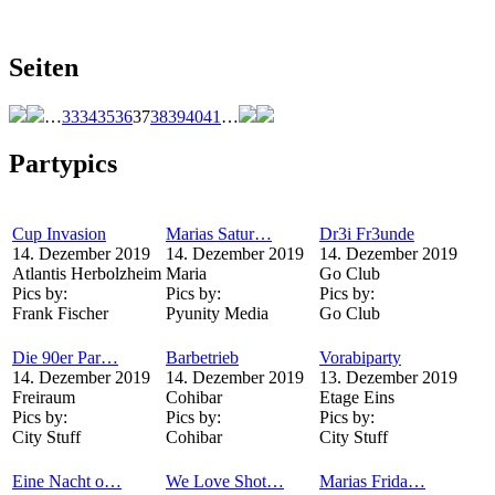
Seiten
…
33
34
35
36
37
38
39
40
41
…
Partypics
Cup Invasion
Marias Satur…
Dr3i Fr3unde
14. Dezember 2019
14. Dezember 2019
14. Dezember 2019
Atlantis Herbolzheim
Maria
Go Club
Pics by:
Pics by:
Pics by:
Frank Fischer
Pyunity Media
Go Club
Die 90er Par…
Barbetrieb
Vorabiparty
14. Dezember 2019
14. Dezember 2019
13. Dezember 2019
Freiraum
Cohibar
Etage Eins
Pics by:
Pics by:
Pics by:
City Stuff
Cohibar
City Stuff
Eine Nacht o…
We Love Shot…
Marias Frida…