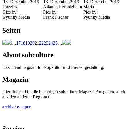
13. Dezember 2019
13. Dezember 2019
13. Dezember 2019
Puzzles
Atlantis Herbolzheim
Maria
Pics by:
Pics by:
Pics by:
Pyunity Media
Frank Fischer
Pyunity Media
Seiten
…
17
18
19
20
21
22
23
24
25
…
About subculture
Das Trendmagazin für Popkultur und Freizeitgestaltung.
Magazin
Hier findest Du alle bisherigen subculture Magazin Ausgaben, auch
aus den anderen Regionen.
archiv / e-paper
Service