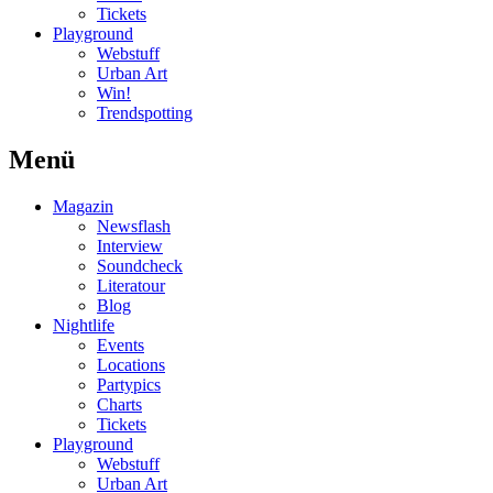
Tickets
Playground
Webstuff
Urban Art
Win!
Trendspotting
Menü
Magazin
Newsflash
Interview
Soundcheck
Literatour
Blog
Nightlife
Events
Locations
Partypics
Charts
Tickets
Playground
Webstuff
Urban Art