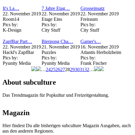
It's La…
7 Jahre Etag…
Grosseinsatz
22. November 2019
22. November 2019
22. November 2019
Room14
Etage Eins
Freiraum
Pics by:
Pics by:
Pics by:
K-Design
City Stuff
City Stuff
ZapfBar Part…
Bierpong Cha…
Gamer's…
22. November 2019
21. November 2019
16. November 2019
Hackl's ZapfBar
Puzzles
Atlantis Herbolzheim
Pics by:
Pics by:
Pics by:
Pyunity Media
Pyunity Media
Frank Fischer
…
24
25
26
27
28
29
30
31
32
…
Seiten
About subculture
Das Trendmagazin für Popkultur und Freizeitgestaltung.
Magazin
Hier findest Du alle bisherigen subculture Magazin Ausgaben, auch
aus den anderen Regionen.