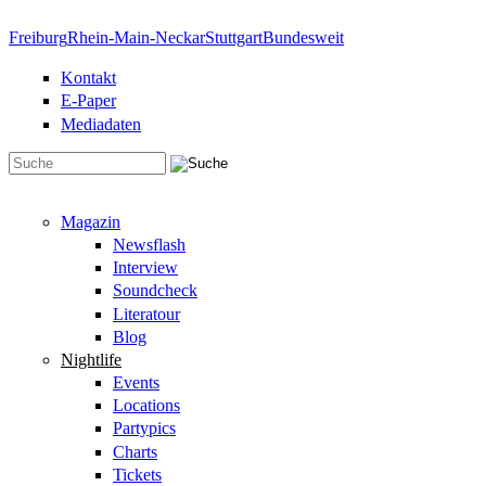
Direkt zum Inhalt
Freiburg
Rhein-Main-Neckar
Stuttgart
Bundesweit
Kontakt
E-Paper
Mediadaten
Suchformular
Magazin
Newsflash
Interview
Soundcheck
Literatour
Blog
Nightlife
Events
Locations
Partypics
Charts
Tickets