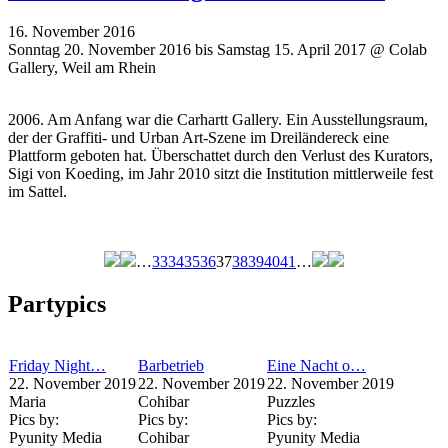
16. November 2016
Sonntag 20. November 2016 bis Samstag 15. April 2017 @ Colab
Gallery, Weil am Rhein
2006. Am Anfang war die Carhartt Gallery. Ein Ausstellungsraum,
der der Graffiti- und Urban Art-Szene im Dreiländereck eine
Plattform geboten hat. Überschattet durch den Verlust des Kurators,
Sigi von Koeding, im Jahr 2010 sitzt die Institution mittlerweile fest
im Sattel.
…
33
34
35
36
37
38
39
40
41
…
Seiten
Partypics
Friday Night…
Barbetrieb
Eine Nacht o…
22. November 2019
22. November 2019
22. November 2019
Maria
Cohibar
Puzzles
Pics by:
Pics by:
Pics by:
Pyunity Media
Cohibar
Pyunity Media