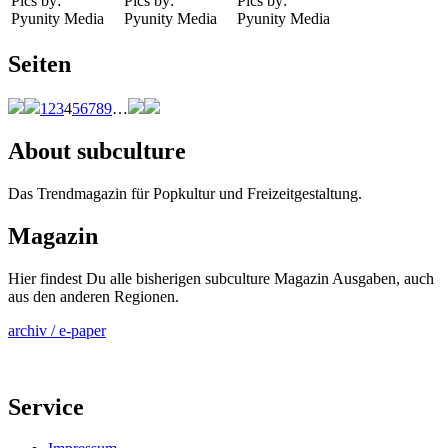
Pics by:
Pics by:
Pics by:
Pyunity Media
Pyunity Media
Pyunity Media
Seiten
1
2
3
4
5
6
7
8
9
…
About subculture
Das Trendmagazin für Popkultur und Freizeitgestaltung.
Magazin
Hier findest Du alle bisherigen subculture Magazin Ausgaben, auch
aus den anderen Regionen.
archiv / e-paper
Service