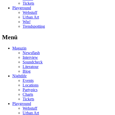
Tickets
Playground
Webstuff
Urban Art
Win!
Trendspotting
Menü
Magazin
Newsflash
Interview
Soundcheck
Literatour
Blog
Nightlife
Events
Locations
Partypics
Charts
Tickets
Playground
Webstuff
Urban Art