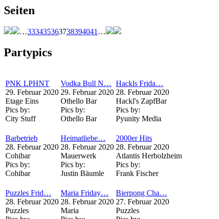
Seiten
…
33
34
35
36
37
38
39
40
41
…
Partypics
PNK LPHNT
Vodka Bull N…
Hackls Frida…
29. Februar 2020
29. Februar 2020
28. Februar 2020
Etage Eins
Othello Bar
Hackl's ZapfBar
Pics by:
Pics by:
Pics by:
City Stuff
Othello Bar
Pyunity Media
Barbetrieb
Heimatliebe…
2000er Hits
28. Februar 2020
28. Februar 2020
28. Februar 2020
Cohibar
Mauerwerk
Atlantis Herbolzheim
Pics by:
Pics by:
Pics by:
Cohibar
Justin Bäumle
Frank Fischer
Puzzles Frid…
Maria Friday…
Bierpong Cha…
28. Februar 2020
28. Februar 2020
27. Februar 2020
Puzzles
Maria
Puzzles