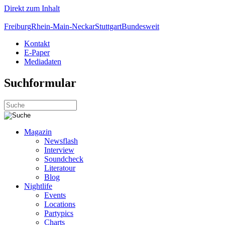
Direkt zum Inhalt
Freiburg
Rhein-Main-Neckar
Stuttgart
Bundesweit
Kontakt
E-Paper
Mediadaten
Suchformular
Magazin
Newsflash
Interview
Soundcheck
Literatour
Blog
Nightlife
Events
Locations
Partypics
Charts