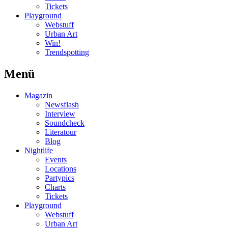
Tickets
Playground
Webstuff
Urban Art
Win!
Trendspotting
Menü
Magazin
Newsflash
Interview
Soundcheck
Literatour
Blog
Nightlife
Events
Locations
Partypics
Charts
Tickets
Playground
Webstuff
Urban Art