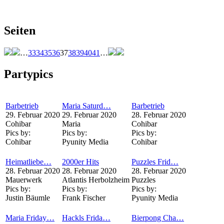
Seiten
…
33
34
35
36
37
38
39
40
41
…
Partypics
Barbetrieb
Maria Saturd…
Barbetrieb
29. Februar 2020
29. Februar 2020
28. Februar 2020
Cohibar
Maria
Cohibar
Pics by:
Pics by:
Pics by:
Cohibar
Pyunity Media
Cohibar
Heimatliebe…
2000er Hits
Puzzles Frid…
28. Februar 2020
28. Februar 2020
28. Februar 2020
Mauerwerk
Atlantis Herbolzheim
Puzzles
Pics by:
Pics by:
Pics by:
Justin Bäumle
Frank Fischer
Pyunity Media
Maria Friday…
Hackls Frida…
Bierpong Cha…