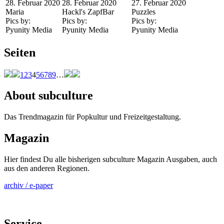
28. Februar 2020
28. Februar 2020
27. Februar 2020
Maria
Hackl's ZapfBar
Puzzles
Pics by:
Pics by:
Pics by:
Pyunity Media
Pyunity Media
Pyunity Media
Seiten
1
2
3
4
5
6
7
8
9
…
About subculture
Das Trendmagazin für Popkultur und Freizeitgestaltung.
Magazin
Hier findest Du alle bisherigen subculture Magazin Ausgaben, auch
aus den anderen Regionen.
archiv / e-paper
Service