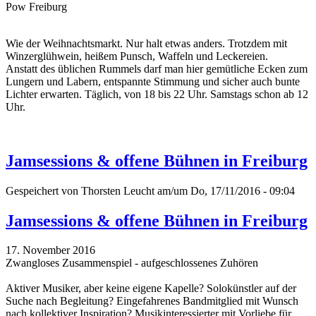
Pow Freiburg
Wie der Weihnachtsmarkt. Nur halt etwas anders. Trotzdem mit
Winzerglühwein, heißem Punsch, Waffeln und Leckereien.
Anstatt des üblichen Rummels darf man hier gemütliche Ecken zum
Lungern und Labern, entspannte Stimmung und sicher auch bunte
Lichter erwarten. Täglich, von 18 bis 22 Uhr. Samstags schon ab 12
Uhr.
Jamsessions & offene Bühnen in Freiburg
Gespeichert von
Thorsten Leucht
am/um Do, 17/11/2016 - 09:04
Jamsessions & offene Bühnen in Freiburg
17. November 2016
Zwangloses Zusammenspiel - aufgeschlossenes Zuhören
Aktiver Musiker, aber keine eigene Kapelle? Solokünstler auf der
Suche nach Begleitung? Eingefahrenes Bandmitglied mit Wunsch
nach kollektiver Inspiration? Musikinteressierter mit Vorliebe für