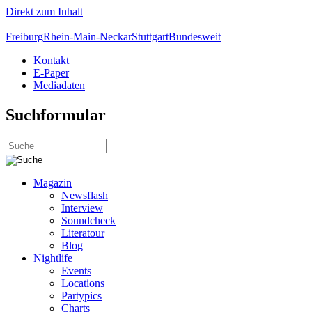
Direkt zum Inhalt
Freiburg
Rhein-Main-Neckar
Stuttgart
Bundesweit
Kontakt
E-Paper
Mediadaten
Suchformular
Magazin
Newsflash
Interview
Soundcheck
Literatour
Blog
Nightlife
Events
Locations
Partypics
Charts