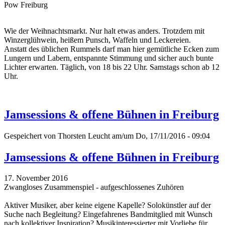
Pow Freiburg
Wie der Weihnachtsmarkt. Nur halt etwas anders. Trotzdem mit
Winzerglühwein, heißem Punsch, Waffeln und Leckereien.
Anstatt des üblichen Rummels darf man hier gemütliche Ecken zum
Lungern und Labern, entspannte Stimmung und sicher auch bunte
Lichter erwarten. Täglich, von 18 bis 22 Uhr. Samstags schon ab 12
Uhr.
Jamsessions & offene Bühnen in Freiburg
Gespeichert von
Thorsten Leucht
am/um Do, 17/11/2016 - 09:04
Jamsessions & offene Bühnen in Freiburg
17. November 2016
Zwangloses Zusammenspiel - aufgeschlossenes Zuhören
Aktiver Musiker, aber keine eigene Kapelle? Solokünstler auf der
Suche nach Begleitung? Eingefahrenes Bandmitglied mit Wunsch
nach kollektiver Inspiration? Musikinteressierter mit Vorliebe für