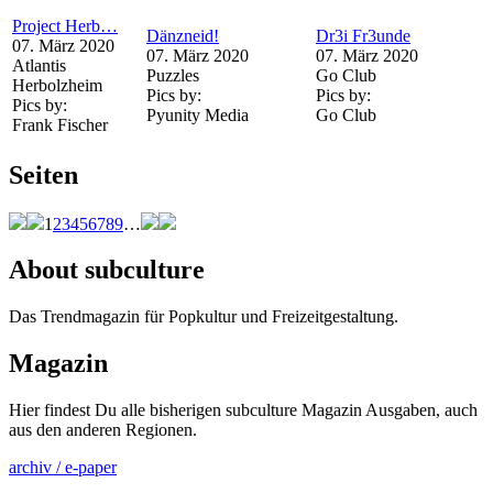
Project Herb…
Dänzneid!
Dr3i Fr3unde
07. März 2020
07. März 2020
07. März 2020
Atlantis
Puzzles
Go Club
Herbolzheim
Pics by:
Pics by:
Pics by:
Pyunity Media
Go Club
Frank Fischer
Seiten
1
2
3
4
5
6
7
8
9
…
About subculture
Das Trendmagazin für Popkultur und Freizeitgestaltung.
Magazin
Hier findest Du alle bisherigen subculture Magazin Ausgaben, auch
aus den anderen Regionen.
archiv / e-paper