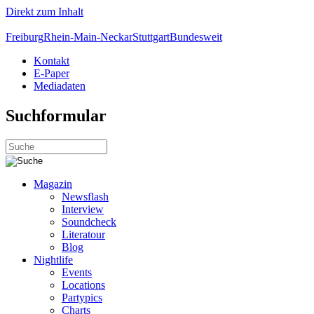
Direkt zum Inhalt
Freiburg
Rhein-Main-Neckar
Stuttgart
Bundesweit
Kontakt
E-Paper
Mediadaten
Suchformular
Magazin
Newsflash
Interview
Soundcheck
Literatour
Blog
Nightlife
Events
Locations
Partypics
Charts