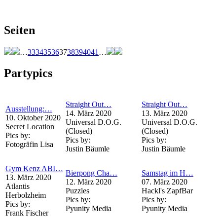
Seiten
…
33
34
35
36
37
38
39
40
41
…
Partypics
Straight Out…
Straight Out…
Ausstellung:…
14. März 2020
13. März 2020
10. Oktober 2020
Universal D.O.G.
Universal D.O.G.
Secret Location
(Closed)
(Closed)
Pics by:
Pics by:
Pics by:
Fotogräfin Lisa
Justin Bäumle
Justin Bäumle
Gym Kenz ABI…
Bierpong Cha…
Samstag im H…
13. März 2020
12. März 2020
07. März 2020
Atlantis
Puzzles
Hackl's ZapfBar
Herbolzheim
Pics by:
Pics by:
Pics by:
Pyunity Media
Pyunity Media
Frank Fischer