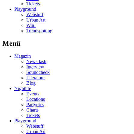
Tickets
Playground
Webstuff
Urban Art
Win!
Trendspotting
Menü
Magazin
Newsflash
Interview
Soundcheck
Literatour
Blog
Nightlife
Events
Locations
Partypics
Charts
Tickets
Playground
Webstuff
Urban Art