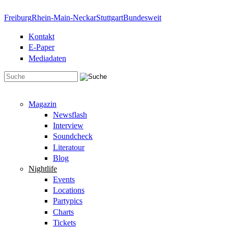
Direkt zum Inhalt
Freiburg
Rhein-Main-Neckar
Stuttgart
Bundesweit
Kontakt
E-Paper
Mediadaten
Suchformular
Magazin
Newsflash
Interview
Soundcheck
Literatour
Blog
Nightlife
Events
Locations
Partypics
Charts
Tickets