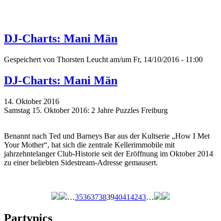
DJ-Charts: Mani Män
Gespeichert von
Thorsten Leucht
am/um Fr, 14/10/2016 - 11:00
DJ-Charts: Mani Män
14. Oktober 2016
Samstag 15. Oktober 2016: 2 Jahre Puzzles Freiburg
Benannt nach Ted und Barneys Bar aus der Kultserie „How I Met
Your Mother“, hat sich die zentrale Kellerimmobile mit
jahrzehntelanger Club-Historie seit der Eröffnung im Oktober 2014
zu einer beliebten Sidestream-Adresse gemausert.
…
35
36
37
38
39
40
41
42
43
…
Seiten
Partypics