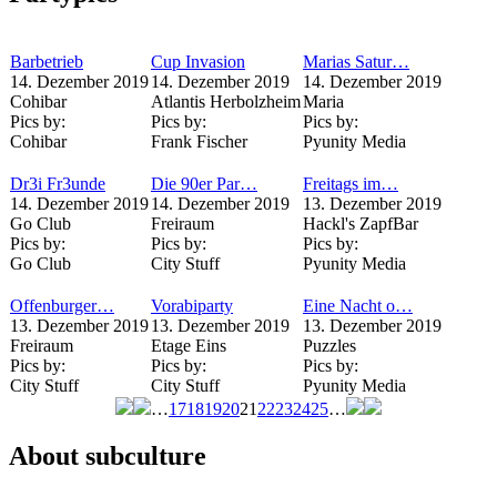
Barbetrieb
Cup Invasion
Marias Satur…
14. Dezember 2019
14. Dezember 2019
14. Dezember 2019
Cohibar
Atlantis Herbolzheim
Maria
Pics by:
Pics by:
Pics by:
Cohibar
Frank Fischer
Pyunity Media
Dr3i Fr3unde
Die 90er Par…
Freitags im…
14. Dezember 2019
14. Dezember 2019
13. Dezember 2019
Go Club
Freiraum
Hackl's ZapfBar
Pics by:
Pics by:
Pics by:
Go Club
City Stuff
Pyunity Media
Offenburger…
Vorabiparty
Eine Nacht o…
13. Dezember 2019
13. Dezember 2019
13. Dezember 2019
Freiraum
Etage Eins
Puzzles
Pics by:
Pics by:
Pics by:
City Stuff
City Stuff
Pyunity Media
…
17
18
19
20
21
22
23
24
25
…
Seiten
About subculture