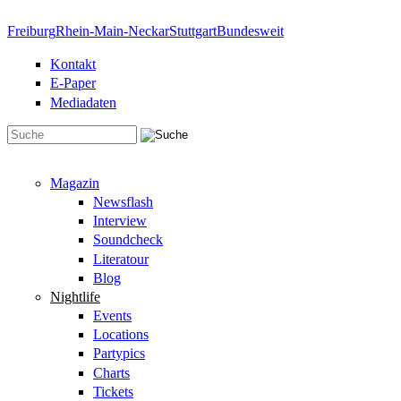
Direkt zum Inhalt
Freiburg
Rhein-Main-Neckar
Stuttgart
Bundesweit
Kontakt
E-Paper
Mediadaten
Suchformular
Magazin
Newsflash
Interview
Soundcheck
Literatour
Blog
Nightlife
Events
Locations
Partypics
Charts
Tickets