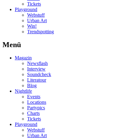
Tickets
Playground
Webstuff
Urban Art
Win!
Trendspotting
Menü
Magazin
Newsflash
Interview
Soundcheck
Literatour
Blog
Nightlife
Events
Locations
Partypics
Charts
Tickets
Playground
Webstuff
Urban Art