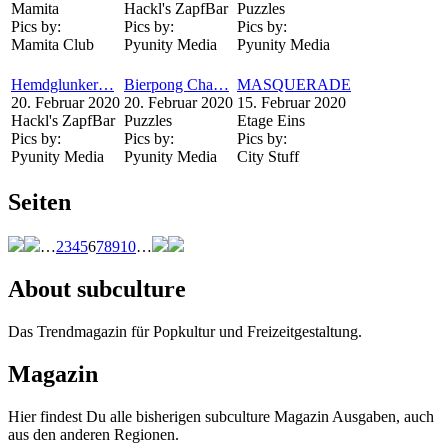
Mamita
Hackl's ZapfBar
Puzzles
Pics by:
Pics by:
Pics by:
Mamita Club
Pyunity Media
Pyunity Media
Hemdglunker…
Bierpong Cha…
MASQUERADE
20. Februar 2020
20. Februar 2020
15. Februar 2020
Hackl's ZapfBar
Puzzles
Etage Eins
Pics by:
Pics by:
Pics by:
Pyunity Media
Pyunity Media
City Stuff
Seiten
…
2
3
4
5
6
7
8
9
10
…
About subculture
Das Trendmagazin für Popkultur und Freizeitgestaltung.
Magazin
Hier findest Du alle bisherigen subculture Magazin Ausgaben, auch
aus den anderen Regionen.