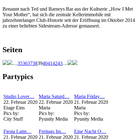
Benannt nach Ted und Barneys Bar aus der Kultserie „How I Met
Your Mother“, hat sich die zentrale Kellerimmobile mit
jahrzehntelanger Club-Historie seit der Eröffnung im Oktober 2014
zu einer beliebten Sidestream-Adresse gemausert.
Seiten
…
35
36
37
38
39
40
41
42
43
…
Partypics
Studio Lover…
Maria Saturd…
Maria Friday…
22. Februar 2020
22. Februar 2020
21. Februar 2020
Etage Eins
Maria
Maria
Pics by:
Pics by:
Pics by:
City Stuff
Pyunity Media
Pyunity Media
Fiesta Latin…
Freitags Im…
Eine Nacht O…
21. Februar 2020
21. Februar 2020
21. Februar 2020