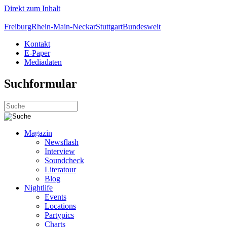
Direkt zum Inhalt
Freiburg
Rhein-Main-Neckar
Stuttgart
Bundesweit
Kontakt
E-Paper
Mediadaten
Suchformular
Magazin
Newsflash
Interview
Soundcheck
Literatour
Blog
Nightlife
Events
Locations
Partypics
Charts