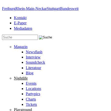
Direkt zum Inhalt
Freiburg
Rhein-Main-Neckar
Stuttgart
Bundesweit
Kontakt
E-Paper
Mediadaten
Suchformular
Magazin
Newsflash
Interview
Soundcheck
Literatour
Blog
Nightlife
Events
Locations
Partypics
Charts
Tickets
Playground