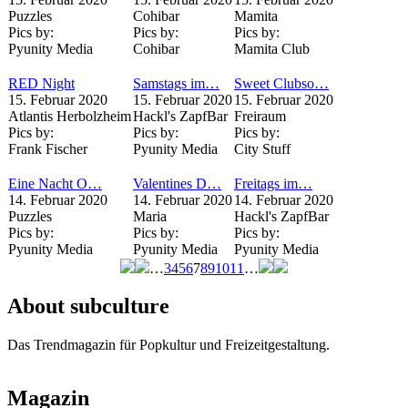
Puzzles
Cohibar
Mamita
Pics by:
Pics by:
Pics by:
Pyunity Media
Cohibar
Mamita Club
RED Night
Samstags im…
Sweet Clubso…
15. Februar 2020
15. Februar 2020
15. Februar 2020
Atlantis Herbolzheim
Hackl's ZapfBar
Freiraum
Pics by:
Pics by:
Pics by:
Frank Fischer
Pyunity Media
City Stuff
Eine Nacht O…
Valentines D…
Freitags im…
14. Februar 2020
14. Februar 2020
14. Februar 2020
Puzzles
Maria
Hackl's ZapfBar
Pics by:
Pics by:
Pics by:
Pyunity Media
Pyunity Media
Pyunity Media
…
3
4
5
6
7
8
9
10
11
…
Seiten
About subculture
Das Trendmagazin für Popkultur und Freizeitgestaltung.
Magazin