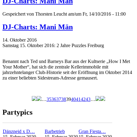
DJ-Charts: Mani Män
Gespeichert von
Thorsten Leucht
am/um Fr, 14/10/2016 - 11:00
DJ-Charts: Mani Män
14. Oktober 2016
Samstag 15. Oktober 2016: 2 Jahre Puzzles Freiburg
Benannt nach Ted und Barneys Bar aus der Kultserie „How I Met
Your Mother“, hat sich die zentrale Kellerimmobile mit
jahrzehntelanger Club-Historie seit der Eröffnung im Oktober 2014
zu einer beliebten Sidestream-Adresse gemausert.
…
35
36
37
38
39
40
41
42
43
…
Seiten
Partypics
Dänzneid x D…
Barbetrieb
Gran Fiesta…
15. Februar 2020
15. Februar 2020
15. Februar 2020