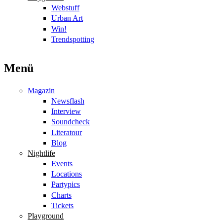
Webstuff
Urban Art
Win!
Trendspotting
Menü
Magazin
Newsflash
Interview
Soundcheck
Literatour
Blog
Nightlife
Events
Locations
Partypics
Charts
Tickets
Playground