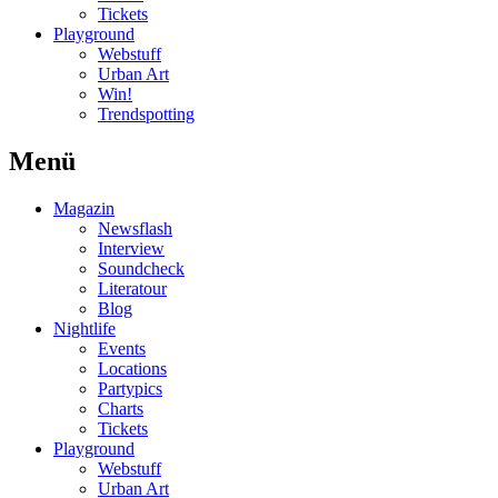
Tickets
Playground
Webstuff
Urban Art
Win!
Trendspotting
Menü
Magazin
Newsflash
Interview
Soundcheck
Literatour
Blog
Nightlife
Events
Locations
Partypics
Charts
Tickets
Playground
Webstuff
Urban Art