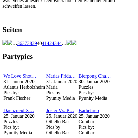
was Neues antesten? Den Blick über den Plattentellerrand
schweifen lassen.
Seiten
…
36
37
38
39
40
41
42
43
44
…
Partypics
We Love Shot…
Marias Frida…
Bierpong Cha…
31. Januar 2020
31. Januar 2020
30. Januar 2020
Atlantis Herbolzheim
Maria
Puzzles
Pics by:
Pics by:
Pics by:
Frank Fischer
Pyunity Media
Pyunity Media
Daenzneid X…
Joster Vs. P…
Barbetrieb
25. Januar 2020
25. Januar 2020
25. Januar 2020
Puzzles
Othello Bar
Cohibar
Pics by:
Pics by:
Pics by:
Pyunity Media
Othello Bar
Cohibar