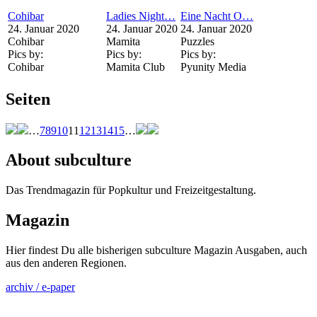
Cohibar
Ladies Night…
Eine Nacht O…
24. Januar 2020
24. Januar 2020
24. Januar 2020
Cohibar
Mamita
Puzzles
Pics by:
Pics by:
Pics by:
Cohibar
Mamita Club
Pyunity Media
Seiten
…
7
8
9
10
11
12
13
14
15
…
About subculture
Das Trendmagazin für Popkultur und Freizeitgestaltung.
Magazin
Hier findest Du alle bisherigen subculture Magazin Ausgaben, auch
aus den anderen Regionen.
archiv / e-paper