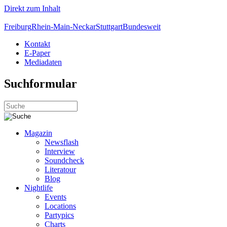
Direkt zum Inhalt
Freiburg
Rhein-Main-Neckar
Stuttgart
Bundesweit
Kontakt
E-Paper
Mediadaten
Suchformular
Magazin
Newsflash
Interview
Soundcheck
Literatour
Blog
Nightlife
Events
Locations
Partypics
Charts