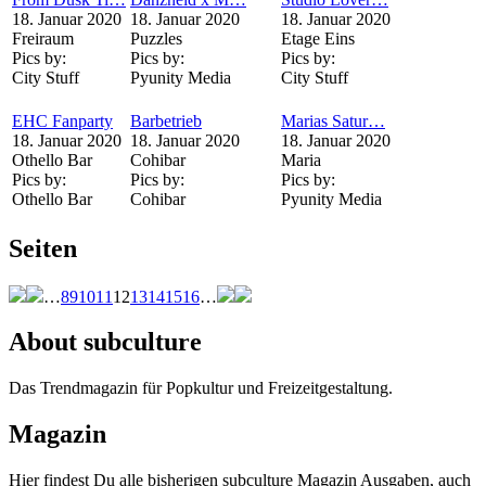
18. Januar 2020
18. Januar 2020
18. Januar 2020
Freiraum
Puzzles
Etage Eins
Pics by:
Pics by:
Pics by:
City Stuff
Pyunity Media
City Stuff
EHC Fanparty
Barbetrieb
Marias Satur…
18. Januar 2020
18. Januar 2020
18. Januar 2020
Othello Bar
Cohibar
Maria
Pics by:
Pics by:
Pics by:
Othello Bar
Cohibar
Pyunity Media
Seiten
…
8
9
10
11
12
13
14
15
16
…
About subculture
Das Trendmagazin für Popkultur und Freizeitgestaltung.
Magazin
Hier findest Du alle bisherigen subculture Magazin Ausgaben, auch