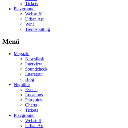
Tickets
Playground
Webstuff
Urban Art
Win!
Trendspotting
Menü
Magazin
Newsflash
Interview
Soundcheck
Literatour
Blog
Nightlife
Events
Locations
Partypics
Charts
Tickets
Playground
Webstuff
Urban Art