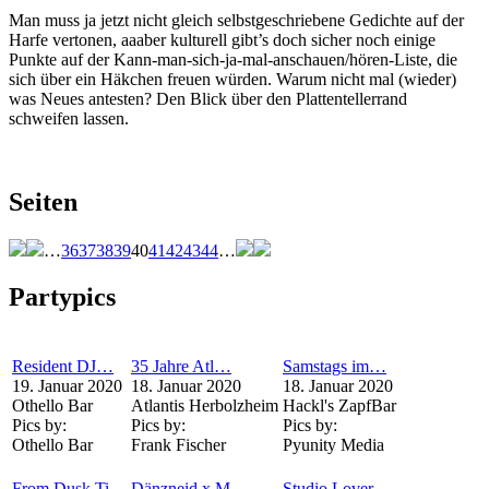
Man muss ja jetzt nicht gleich selbstgeschriebene Gedichte auf der
Harfe vertonen, aaaber kulturell gibt’s doch sicher noch einige
Punkte auf der Kann-man-sich-ja-mal-anschauen/hören-Liste, die
sich über ein Häkchen freuen würden. Warum nicht mal (wieder)
was Neues antesten? Den Blick über den Plattentellerrand
schweifen lassen.
Seiten
…
36
37
38
39
40
41
42
43
44
…
Partypics
Resident DJ…
35 Jahre Atl…
Samstags im…
19. Januar 2020
18. Januar 2020
18. Januar 2020
Othello Bar
Atlantis Herbolzheim
Hackl's ZapfBar
Pics by:
Pics by:
Pics by:
Othello Bar
Frank Fischer
Pyunity Media
From Dusk Ti…
Dänzneid x M…
Studio Lover…