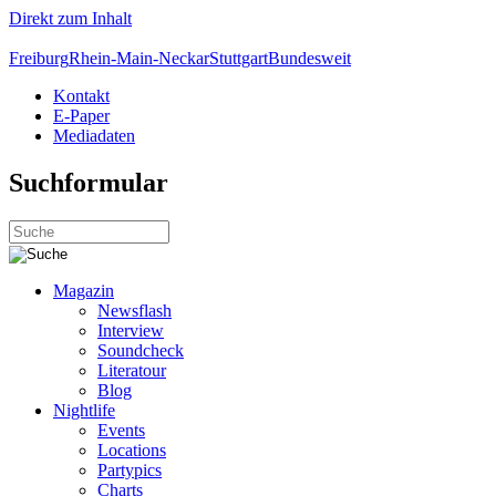
Direkt zum Inhalt
Freiburg
Rhein-Main-Neckar
Stuttgart
Bundesweit
Kontakt
E-Paper
Mediadaten
Suchformular
Magazin
Newsflash
Interview
Soundcheck
Literatour
Blog
Nightlife
Events
Locations
Partypics
Charts