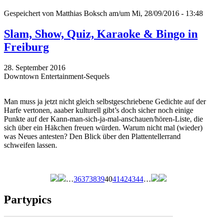
Gespeichert von
Matthias Boksch
am/um Mi, 28/09/2016 - 13:48
Slam, Show, Quiz, Karaoke & Bingo in
Freiburg
28. September 2016
Downtown Entertainment-Sequels
Man muss ja jetzt nicht gleich selbstgeschriebene Gedichte auf der
Harfe vertonen, aaaber kulturell gibt’s doch sicher noch einige
Punkte auf der Kann-man-sich-ja-mal-anschauen/hören-Liste, die
sich über ein Häkchen freuen würden. Warum nicht mal (wieder)
was Neues antesten? Den Blick über den Plattentellerrand
schweifen lassen.
…
36
37
38
39
40
41
42
43
44
…
Seiten
Partypics