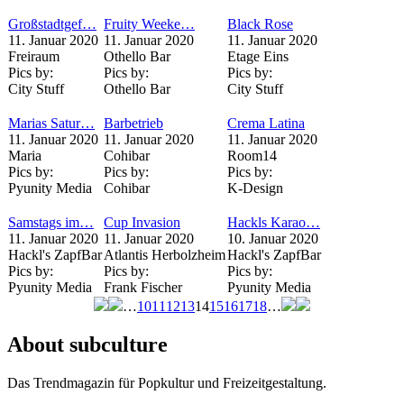
Großstadtgef…
Fruity Weeke…
Black Rose
11. Januar 2020
11. Januar 2020
11. Januar 2020
Freiraum
Othello Bar
Etage Eins
Pics by:
Pics by:
Pics by:
City Stuff
Othello Bar
City Stuff
Marias Satur…
Barbetrieb
Crema Latina
11. Januar 2020
11. Januar 2020
11. Januar 2020
Maria
Cohibar
Room14
Pics by:
Pics by:
Pics by:
Pyunity Media
Cohibar
K-Design
Samstags im…
Cup Invasion
Hackls Karao…
11. Januar 2020
11. Januar 2020
10. Januar 2020
Hackl's ZapfBar
Atlantis Herbolzheim
Hackl's ZapfBar
Pics by:
Pics by:
Pics by:
Pyunity Media
Frank Fischer
Pyunity Media
…
10
11
12
13
14
15
16
17
18
…
Seiten
About subculture
Das Trendmagazin für Popkultur und Freizeitgestaltung.