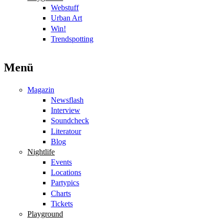
Webstuff
Urban Art
Win!
Trendspotting
Menü
Magazin
Newsflash
Interview
Soundcheck
Literatour
Blog
Nightlife
Events
Locations
Partypics
Charts
Tickets
Playground