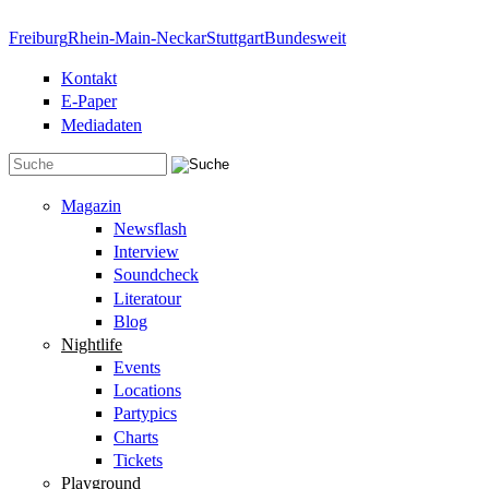
Direkt zum Inhalt
Freiburg
Rhein-Main-Neckar
Stuttgart
Bundesweit
Kontakt
E-Paper
Mediadaten
Suchformular
Magazin
Newsflash
Interview
Soundcheck
Literatour
Blog
Nightlife
Events
Locations
Partypics
Charts
Tickets
Playground