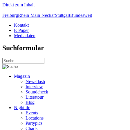
Direkt zum Inhalt
Freiburg
Rhein-Main-Neckar
Stuttgart
Bundesweit
Kontakt
E-Paper
Mediadaten
Suchformular
Magazin
Newsflash
Interview
Soundcheck
Literatour
Blog
Nightlife
Events
Locations
Partypics
Charts