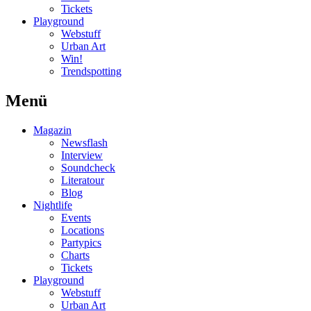
Tickets
Playground
Webstuff
Urban Art
Win!
Trendspotting
Menü
Magazin
Newsflash
Interview
Soundcheck
Literatour
Blog
Nightlife
Events
Locations
Partypics
Charts
Tickets
Playground
Webstuff
Urban Art