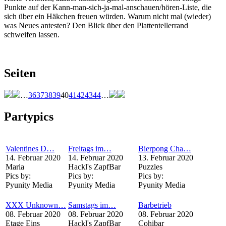
Punkte auf der Kann-man-sich-ja-mal-anschauen/hören-Liste, die
sich über ein Häkchen freuen würden. Warum nicht mal (wieder)
was Neues antesten? Den Blick über den Plattentellerrand
schweifen lassen.
Seiten
…
36
37
38
39
40
41
42
43
44
…
Partypics
Valentines D…
Freitags im…
Bierpong Cha…
14. Februar 2020
14. Februar 2020
13. Februar 2020
Maria
Hackl's ZapfBar
Puzzles
Pics by:
Pics by:
Pics by:
Pyunity Media
Pyunity Media
Pyunity Media
XXX Unknown…
Samstags im…
Barbetrieb
08. Februar 2020
08. Februar 2020
08. Februar 2020
Etage Eins
Hackl's ZapfBar
Cohibar