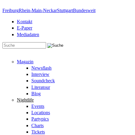
Direkt zum Inhalt
Freiburg
Rhein-Main-Neckar
Stuttgart
Bundesweit
Kontakt
E-Paper
Mediadaten
Suchformular
Magazin
Newsflash
Interview
Soundcheck
Literatour
Blog
Nightlife
Events
Locations
Partypics
Charts
Tickets