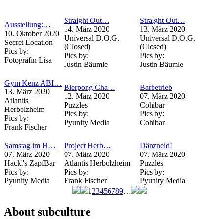
Straight Out…
Straight Out…
Ausstellung:…
14. März 2020
13. März 2020
10. Oktober 2020
Universal D.O.G.
Universal D.O.G.
Secret Location
(Closed)
(Closed)
Pics by:
Pics by:
Pics by:
Fotogräfin Lisa
Justin Bäumle
Justin Bäumle
Gym Kenz ABI…
Bierpong Cha…
Barbetrieb
13. März 2020
12. März 2020
07. März 2020
Atlantis
Puzzles
Cohibar
Herbolzheim
Pics by:
Pics by:
Pics by:
Pyunity Media
Cohibar
Frank Fischer
Samstag im H…
Project Herb…
Dänzneid!
07. März 2020
07. März 2020
07. März 2020
Hackl's ZapfBar
Atlantis Herbolzheim
Puzzles
Pics by:
Pics by:
Pics by:
Pyunity Media
Frank Fischer
Pyunity Media
1
2
3
4
5
6
7
8
9
…
Seiten
About subculture