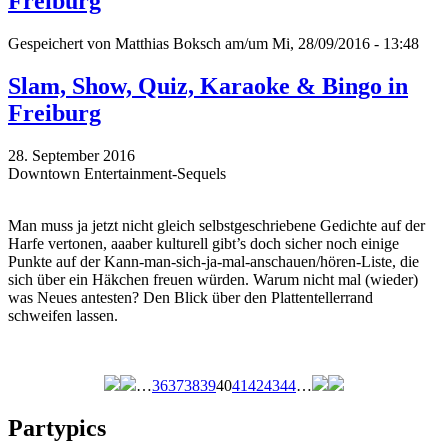
Freiburg
Gespeichert von
Matthias Boksch
am/um Mi, 28/09/2016 - 13:48
Slam, Show, Quiz, Karaoke & Bingo in
Freiburg
28. September 2016
Downtown Entertainment-Sequels
Man muss ja jetzt nicht gleich selbstgeschriebene Gedichte auf der
Harfe vertonen, aaaber kulturell gibt’s doch sicher noch einige
Punkte auf der Kann-man-sich-ja-mal-anschauen/hören-Liste, die
sich über ein Häkchen freuen würden. Warum nicht mal (wieder)
was Neues antesten? Den Blick über den Plattentellerrand
schweifen lassen.
…
36
37
38
39
40
41
42
43
44
…
Seiten
Partypics