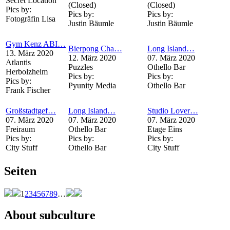
Secret Location
(Closed)
(Closed)
Pics by:
Pics by:
Pics by:
Fotogräfin Lisa
Justin Bäumle
Justin Bäumle
Gym Kenz ABI…
Bierpong Cha…
Long Island…
13. März 2020
12. März 2020
07. März 2020
Atlantis
Puzzles
Othello Bar
Herbolzheim
Pics by:
Pics by:
Pics by:
Pyunity Media
Othello Bar
Frank Fischer
Großstadtgef…
Long Island…
Studio Lover…
07. März 2020
07. März 2020
07. März 2020
Freiraum
Othello Bar
Etage Eins
Pics by:
Pics by:
Pics by:
City Stuff
Othello Bar
City Stuff
Seiten
1
2
3
4
5
6
7
8
9
…
About subculture