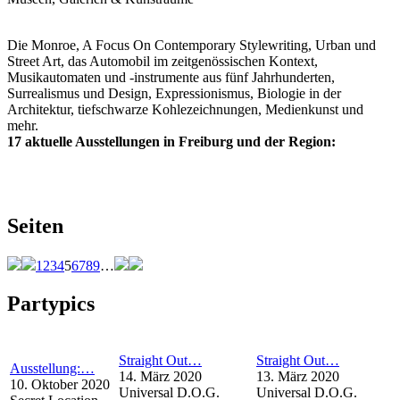
Die Monroe, A Focus On Contemporary Stylewriting, Urban und
Street Art, das Automobil im zeitgenössischen Kontext,
Musikautomaten und -instrumente aus fünf Jahrhunderten,
Surrealismus und Design, Expressionismus, Biologie in der
Architektur, tiefschwarze Kohlezeichnungen, Medienkunst und
mehr.
17 aktuelle Ausstellungen in Freiburg und der Region:
Seiten
1
2
3
4
5
6
7
8
9
…
Partypics
Straight Out…
Straight Out…
Ausstellung:…
14. März 2020
13. März 2020
10. Oktober 2020
Universal D.O.G.
Universal D.O.G.