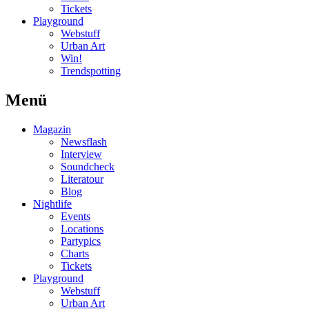
Tickets
Playground
Webstuff
Urban Art
Win!
Trendspotting
Menü
Magazin
Newsflash
Interview
Soundcheck
Literatour
Blog
Nightlife
Events
Locations
Partypics
Charts
Tickets
Playground
Webstuff
Urban Art