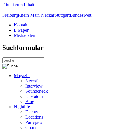
Direkt zum Inhalt
Freiburg
Rhein-Main-Neckar
Stuttgart
Bundesweit
Kontakt
E-Paper
Mediadaten
Suchformular
Magazin
Newsflash
Interview
Soundcheck
Literatour
Blog
Nightlife
Events
Locations
Partypics
Charts