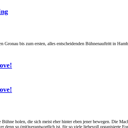
ing
hen Gronau bis zum ersten, alles entscheidenden Bühnenauftritt in Ham
ove!
ove!
e Bühne holen, die sich meist eher hinter eben jener bewegen. Die Mac
denn so (mit)verantwortlich ist, für so viele liebevoll organisierte F