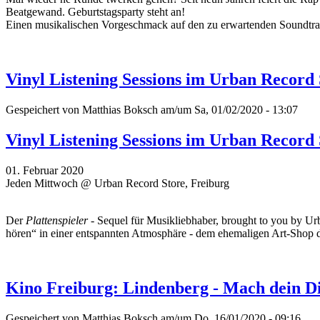
Beatgewand. Geburtstagsparty steht an!
Einen musikalischen Vorgeschmack auf den zu erwartenden Soundtrac
Vinyl Listening Sessions im Urban Record
Gespeichert von
Matthias Boksch
am/um Sa, 01/02/2020 - 13:07
Vinyl Listening Sessions im Urban Record
01. Februar 2020
Jeden Mittwoch @ Urban Record Store, Freiburg
Der
Plattenspieler
- Sequel für Musikliebhaber, brought to you by Ur
hören“ in einer entspannten Atmosphäre - dem ehemaligen Art-Shop 
Kino Freiburg: Lindenberg - Mach dein D
Gespeichert von
Matthias Boksch
am/um Do, 16/01/2020 - 09:16