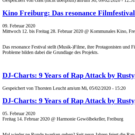
Gespeichert von
Gast (nicht überprüft)
am/um So, 09/02/2020 - 12:51
Kino Freiburg: Das resonance Filmfestiva
09. Februar 2020
Mittwoch 12. bis Freitag 28. Februar 2020 @ Kommunales Kino, Fre
Das resonance Festival stellt (Musik-)Filme, ihre Protagonisten und 
Probleme bilden dabei die Grundlage des Projekts.
DJ-Charts: 9 Years of Rap Attack by Rusty
Gespeichert von
Thorsten Leucht
am/um Mi, 05/02/2020 - 15:20
DJ-Charts: 9 Years of Rap Attack by Rusty
05. Februar 2020
Freitag 14. Februar 2020 @ Harmonie Gewölbekeller, Freiburg
Mal wieder ne Runde twerken gehen? Seit neun Jahren feiert die Rap