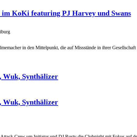
l im KoKi featuring PJ Harvey und Swans
iburg
Filmemacher in den Mittelpunkt, die auf Missstände in ihrer Gesellsch
, Wuk, Synthälizer
, Wuk, Synthälizer
 Attack Crew um Initiator und DJ Rusty die Clubnight mit Fokus auf 