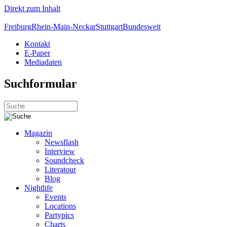
Direkt zum Inhalt
Freiburg
Rhein-Main-Neckar
Stuttgart
Bundesweit
Kontakt
E-Paper
Mediadaten
Suchformular
Magazin
Newsflash
Interview
Soundcheck
Literatour
Blog
Nightlife
Events
Locations
Partypics
Charts