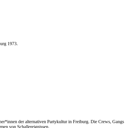
burg 1973.
her*innen der alternativen Partykultur in Freiburg. Die Crews, Gangs
ormen von Schallereignissen.