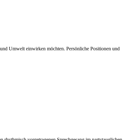
aft und Umwelt einwirken möchten. Persönliche Positionen und
den rhythmisch vorgetragenen Sprechgesang im partytauglichen