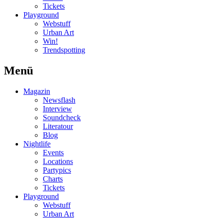
Tickets
Playground
Webstuff
Urban Art
Win!
Trendspotting
Menü
Magazin
Newsflash
Interview
Soundcheck
Literatour
Blog
Nightlife
Events
Locations
Partypics
Charts
Tickets
Playground
Webstuff
Urban Art