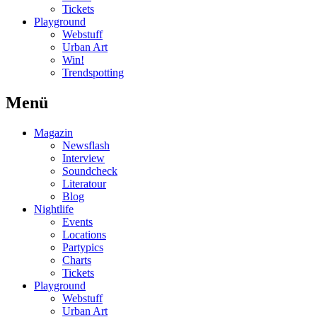
Tickets
Playground
Webstuff
Urban Art
Win!
Trendspotting
Menü
Magazin
Newsflash
Interview
Soundcheck
Literatour
Blog
Nightlife
Events
Locations
Partypics
Charts
Tickets
Playground
Webstuff
Urban Art