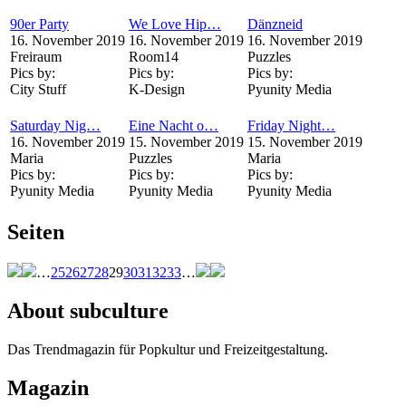
90er Party
We Love Hip…
Dänzneid
16. November 2019
16. November 2019
16. November 2019
Freiraum
Room14
Puzzles
Pics by:
Pics by:
Pics by:
City Stuff
K-Design
Pyunity Media
Saturday Nig…
Eine Nacht o…
Friday Night…
16. November 2019
15. November 2019
15. November 2019
Maria
Puzzles
Maria
Pics by:
Pics by:
Pics by:
Pyunity Media
Pyunity Media
Pyunity Media
Seiten
…
25
26
27
28
29
30
31
32
33
…
About subculture
Das Trendmagazin für Popkultur und Freizeitgestaltung.
Magazin