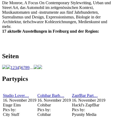
Die Monroe, A Focus On Contemporary Stylewriting, Urban und
Street Art, das Automobil im zeitgenössischen Kontext,
Musikautomaten und -instrumente aus fünf Jahrhunderten,
Surrealismus und Design, Expressionismus, Biologie in der
Architektur, tiefschwarze Kohlezeichnungen, Medienkunst und
mehr.
17 aktuelle Ausstellungen in Freiburg und der Region:
Seiten
1
2
3
4
5
6
7
8
9
…
Partypics
Studio Lover…
Cohibar Barb…
ZapfBar Part…
16. November 2019
16. November 2019
16. November 2019
Etage Eins
Cohibar
Hackl's ZapfBar
Pics by:
Pics by:
Pics by:
City Stuff
Cohibar
Pyunity Media