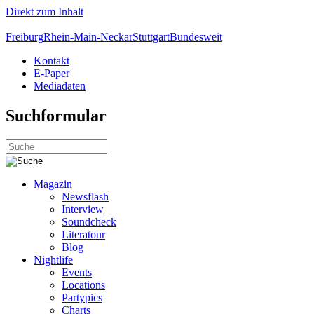
Direkt zum Inhalt
Freiburg
Rhein-Main-Neckar
Stuttgart
Bundesweit
Kontakt
E-Paper
Mediadaten
Suchformular
Magazin
Newsflash
Interview
Soundcheck
Literatour
Blog
Nightlife
Events
Locations
Partypics
Charts