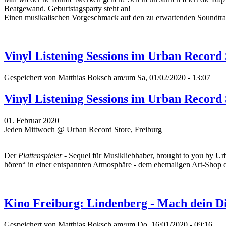
Beatgewand. Geburtstagsparty steht an!
Einen musikalischen Vorgeschmack auf den zu erwartenden Soundtrac
Vinyl Listening Sessions im Urban Record
Gespeichert von
Matthias Boksch
am/um Sa, 01/02/2020 - 13:07
Vinyl Listening Sessions im Urban Record
01. Februar 2020
Jeden Mittwoch @ Urban Record Store, Freiburg
Der
Plattenspieler
- Sequel für Musikliebhaber, brought to you by Ur
hören“ in einer entspannten Atmosphäre - dem ehemaligen Art-Shop 
Kino Freiburg: Lindenberg - Mach dein D
Gespeichert von
Matthias Boksch
am/um Do, 16/01/2020 - 09:16