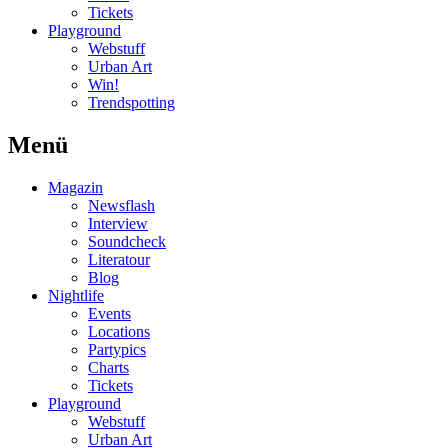
Tickets
Playground
Webstuff
Urban Art
Win!
Trendspotting
Menü
Magazin
Newsflash
Interview
Soundcheck
Literatour
Blog
Nightlife
Events
Locations
Partypics
Charts
Tickets
Playground
Webstuff
Urban Art