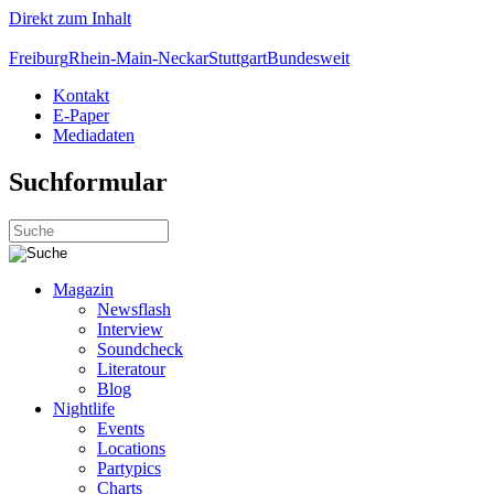
Direkt zum Inhalt
Freiburg
Rhein-Main-Neckar
Stuttgart
Bundesweit
Kontakt
E-Paper
Mediadaten
Suchformular
Magazin
Newsflash
Interview
Soundcheck
Literatour
Blog
Nightlife
Events
Locations
Partypics
Charts