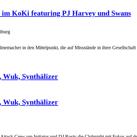
l im KoKi featuring PJ Harvey und Swans
iburg
Filmemacher in den Mittelpunkt, die auf Missstände in ihrer Gesellsch
, Wuk, Synthälizer
, Wuk, Synthälizer
 Attack Crew um Initiator und DJ Rusty die Clubnight mit Fokus auf 