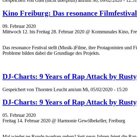
Gespeichert von
Gast (nicht überprüft)
am/um So, 09/02/2020 - 12:51
Kino Freiburg: Das resonance Filmfestiva
09. Februar 2020
Mittwoch 12. bis Freitag 28. Februar 2020 @ Kommunales Kino, Fre
Das resonance Festival stellt (Musik-)Filme, ihre Protagonisten und 
Probleme bilden dabei die Grundlage des Projekts.
DJ-Charts: 9 Years of Rap Attack by Rusty
Gespeichert von
Thorsten Leucht
am/um Mi, 05/02/2020 - 15:20
DJ-Charts: 9 Years of Rap Attack by Rusty
05. Februar 2020
Freitag 14. Februar 2020 @ Harmonie Gewölbekeller, Freiburg
Mal wieder ne Runde twerken gehen? Seit neun Jahren feiert die Rap