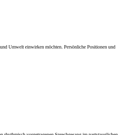
aft und Umwelt einwirken möchten. Persönliche Positionen und
den rhythmisch vorgetragenen Sprechgesang im partytauglichen