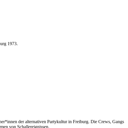
burg 1973.
her*innen der alternativen Partykultur in Freiburg. Die Crews, Gangs
ormen von Schallereignissen.