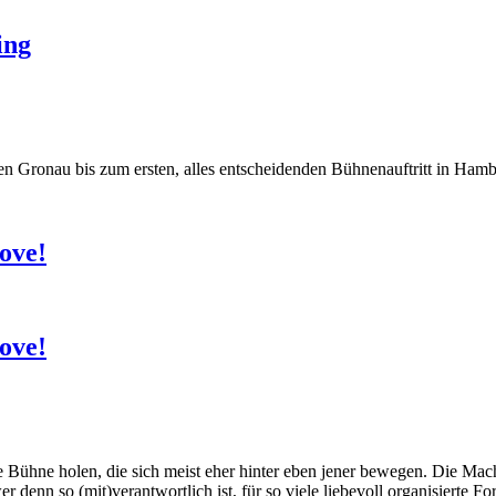
ing
hen Gronau bis zum ersten, alles entscheidenden Bühnenauftritt in Ham
ove!
ove!
e Bühne holen, die sich meist eher hinter eben jener bewegen. Die Mac
denn so (mit)verantwortlich ist, für so viele liebevoll organisierte F