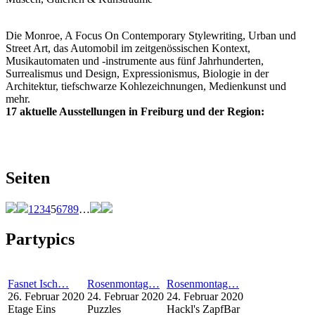
Die Monroe, A Focus On Contemporary Stylewriting, Urban und
Street Art, das Automobil im zeitgenössischen Kontext,
Musikautomaten und -instrumente aus fünf Jahrhunderten,
Surrealismus und Design, Expressionismus, Biologie in der
Architektur, tiefschwarze Kohlezeichnungen, Medienkunst und
mehr.
17 aktuelle Ausstellungen in Freiburg und der Region:
Seiten
1
2
3
4
5
6
7
8
9
…
Partypics
Fasnet Isch…
Rosenmontag…
Rosenmontag…
26. Februar 2020
24. Februar 2020
24. Februar 2020
Etage Eins
Puzzles
Hackl's ZapfBar