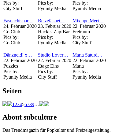
Pics by:
Pics by:
Pics by:
City Stuff
Pyunity Media
Pyunity Media
Fasnachtspar…
Beizefasnet…
Mixtape Meet…
24. Februar 2020
23. Februar 2020
22. Februar 2020
Go Club
Hackl's ZapfBar
Freiraum
Pics by:
Pics by:
Pics by:
Go Club
Pyunity Media
City Stuff
Dänzneid! x…
Studio Lover…
Maria Saturd…
22. Februar 2020
22. Februar 2020
22. Februar 2020
Puzzles
Etage Eins
Maria
Pics by:
Pics by:
Pics by:
Pyunity Media
City Stuff
Pyunity Media
Seiten
1
2
3
4
5
6
7
8
9
…
About subculture
Das Trendmagazin für Popkultur und Freizeitgestaltung.