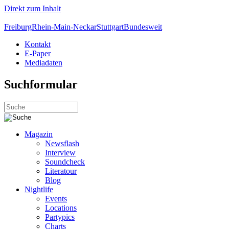
Direkt zum Inhalt
Freiburg
Rhein-Main-Neckar
Stuttgart
Bundesweit
Kontakt
E-Paper
Mediadaten
Suchformular
Magazin
Newsflash
Interview
Soundcheck
Literatour
Blog
Nightlife
Events
Locations
Partypics
Charts