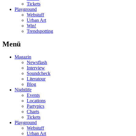
Tickets
Playground
Webstuff
Urban Art
Win!
Trendspotting
Menü
Magazin
Newsflash
Interview
Soundcheck
Literatour
Blog
Nightlife
Events
Locations
Partypics
Charts
Tickets
Playground
Webstuff
Urban Art