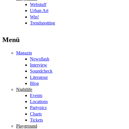
Webstuff
Urban Art
Win!
Trendspotting
Menü
Magazin
Newsflash
Interview
Soundcheck
Literatour
Blog
Nightlife
Events
Locations
Partypics
Charts
Tickets
Playground