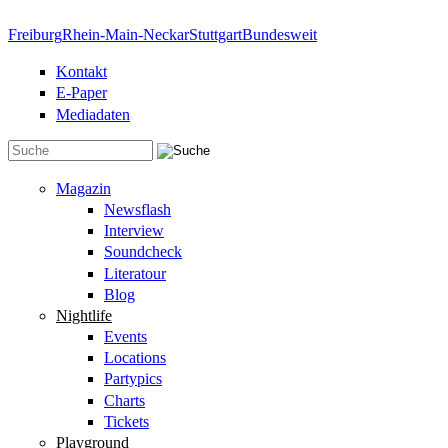
Direkt zum Inhalt
Freiburg
Rhein-Main-Neckar
Stuttgart
Bundesweit
Kontakt
E-Paper
Mediadaten
Suchformular
Magazin
Newsflash
Interview
Soundcheck
Literatour
Blog
Nightlife
Events
Locations
Partypics
Charts
Tickets
Playground