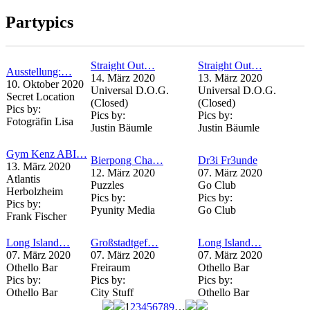
Seiten
Partypics
Straight Out…
Straight Out…
Ausstellung:…
14. März 2020
13. März 2020
10. Oktober 2020
Universal D.O.G.
Universal D.O.G.
Secret Location
(Closed)
(Closed)
Pics by:
Pics by:
Pics by:
Fotogräfin Lisa
Justin Bäumle
Justin Bäumle
Gym Kenz ABI…
Bierpong Cha…
Dr3i Fr3unde
13. März 2020
12. März 2020
07. März 2020
Atlantis
Puzzles
Go Club
Herbolzheim
Pics by:
Pics by:
Pics by:
Pyunity Media
Go Club
Frank Fischer
Long Island…
Großstadtgef…
Long Island…
07. März 2020
07. März 2020
07. März 2020
Othello Bar
Freiraum
Othello Bar
Pics by:
Pics by:
Pics by:
Othello Bar
City Stuff
Othello Bar
1
2
3
4
5
6
7
8
9
…