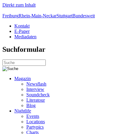
Direkt zum Inhalt
Freiburg
Rhein-Main-Neckar
Stuttgart
Bundesweit
Kontakt
E-Paper
Mediadaten
Suchformular
Magazin
Newsflash
Interview
Soundcheck
Literatour
Blog
Nightlife
Events
Locations
Partypics
Charts