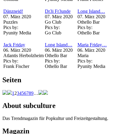
Dänzneid!
Dr3i Fr3unde
Long Island…
07. März 2020
07. März 2020
07. März 2020
Puzzles
Go Club
Othello Bar
Pics by:
Pics by:
Pics by:
Pyunity Media
Go Club
Othello Bar
Jack Friday
Long Island…
Maria Friday…
06. März 2020
06. März 2020
06. März 2020
Atlantis Herbolzheim
Othello Bar
Maria
Pics by:
Pics by:
Pics by:
Frank Fischer
Othello Bar
Pyunity Media
Seiten
1
2
3
4
5
6
7
8
9
…
About subculture
Das Trendmagazin für Popkultur und Freizeitgestaltung.
Magazin