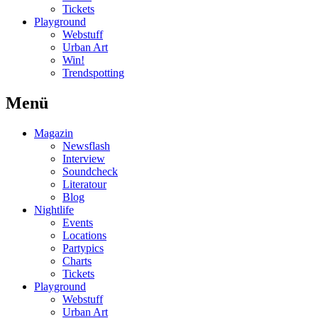
Tickets
Playground
Webstuff
Urban Art
Win!
Trendspotting
Menü
Magazin
Newsflash
Interview
Soundcheck
Literatour
Blog
Nightlife
Events
Locations
Partypics
Charts
Tickets
Playground
Webstuff
Urban Art