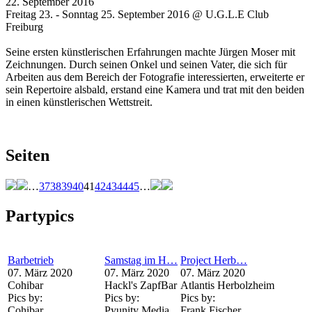
22. September 2016
Freitag 23. - Sonntag 25. September 2016 @ U.G.L.E Club
Freiburg
Seine ersten künstlerischen Erfahrungen machte Jürgen Moser mit
Zeichnungen. Durch seinen Onkel und seinen Vater, die sich für
Arbeiten aus dem Bereich der Fotografie interessierten, erweiterte er
sein Repertoire alsbald, erstand eine Kamera und trat mit den beiden
in einen künstlerischen Wettstreit.
Seiten
…
37
38
39
40
41
42
43
44
45
…
Partypics
Barbetrieb
Samstag im H…
Project Herb…
07. März 2020
07. März 2020
07. März 2020
Cohibar
Hackl's ZapfBar
Atlantis Herbolzheim
Pics by:
Pics by:
Pics by:
Cohibar
Pyunity Media
Frank Fischer