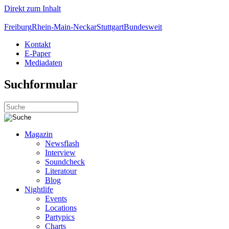
Direkt zum Inhalt
Freiburg
Rhein-Main-Neckar
Stuttgart
Bundesweit
Kontakt
E-Paper
Mediadaten
Suchformular
Magazin
Newsflash
Interview
Soundcheck
Literatour
Blog
Nightlife
Events
Locations
Partypics
Charts