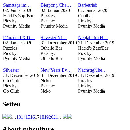
Samstags im…
Bierpong Cha…
Barbetrieb
02. Januar 2020
02. Januar 2020
02. Januar 2020
Hackl's ZapfBar
Puzzles
Cohibar
Pics by:
Pics by:
Pics by:
Pyunity Media
Pyunity Media
Pyunity Media
Dänzneid X D…
Silvester Ni…
Neujahr im H…
02. Januar 2020
31. Dezember 2019
31. Dezember 2019
Puzzles
Othello Bar
Hackl's ZapfBar
Pics by:
Pics by:
Pics by:
Pyunity Media
Othello Bar
Pyunity Media
Silvester
New Years Ev…
Nach(t)glühe…
31. Dezember 2019
31. Dezember 2019
31. Dezember 2019
Go Club
Neko
Puzzles
Pics by:
Pics by:
Pics by:
Go Club
Neko
Pyunity Media
Seiten
…
13
14
15
16
17
18
19
20
21
…
About subculture