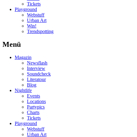
Tickets
Playground
Webstuff
Urban Art
Win!
Trendspotting
Menü
Magazin
Newsflash
Interview
Soundcheck
Literatour
Blog
Nightlife
Events
Locations
Partypics
Charts
Tickets
Playground
Webstuff
Urban Art