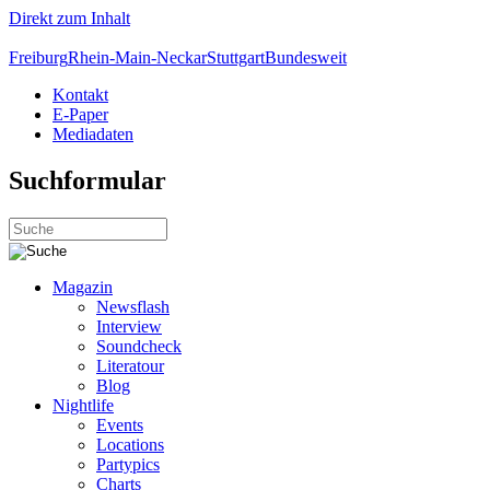
Direkt zum Inhalt
Freiburg
Rhein-Main-Neckar
Stuttgart
Bundesweit
Kontakt
E-Paper
Mediadaten
Suchformular
Magazin
Newsflash
Interview
Soundcheck
Literatour
Blog
Nightlife
Events
Locations
Partypics
Charts