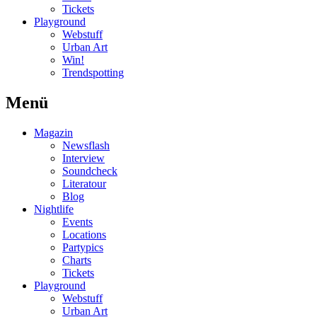
Tickets
Playground
Webstuff
Urban Art
Win!
Trendspotting
Menü
Magazin
Newsflash
Interview
Soundcheck
Literatour
Blog
Nightlife
Events
Locations
Partypics
Charts
Tickets
Playground
Webstuff
Urban Art