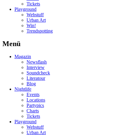
Tickets
Playground
Webstuff
Urban Art
Win!
Trendspotting
Menü
Magazin
Newsflash
Interview
Soundcheck
Literatour
Blog
Nightlife
Events
Locations
Partypics
Charts
Tickets
Playground
Webstuff
Urban Art