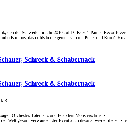
nk, den der Schwede im Jahr 2010 auf DJ Koze’s Pampa Records veröff
udio Barnhus, das er bis heute gemeinsam mit Petter und Kornél Kovac
Schauer, Schreck & Schabernack
Schauer, Schreck & Schabernack
rk Rust
ensägen-Orchester, Totentanz und feudalem Monsterschmaus.
r Welt gekürt, verwandelt der Event auch diesmal wieder die sonst e