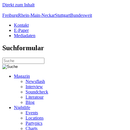
Direkt zum Inhalt
Freiburg
Rhein-Main-Neckar
Stuttgart
Bundesweit
Kontakt
E-Paper
Mediadaten
Suchformular
Magazin
Newsflash
Interview
Soundcheck
Literatour
Blog
Nightlife
Events
Locations
Partypics
Charts