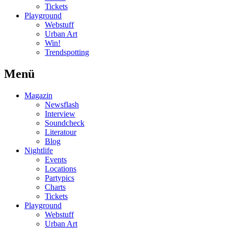
Tickets
Playground
Webstuff
Urban Art
Win!
Trendspotting
Menü
Magazin
Newsflash
Interview
Soundcheck
Literatour
Blog
Nightlife
Events
Locations
Partypics
Charts
Tickets
Playground
Webstuff
Urban Art