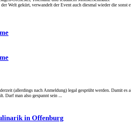
r Welt gekürt, verwandelt der Event auch diesmal wieder die sonst e
ame
ame
ederzeit (allerdings nach Anmeldung) legal gesprüht werden. Damit es ab
. Darf man also gespannt sein ...
linarik in Offenburg