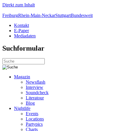
Direkt zum Inhalt
Freiburg
Rhein-Main-Neckar
Stuttgart
Bundesweit
Kontakt
E-Paper
Mediadaten
Suchformular
Magazin
Newsflash
Interview
Soundcheck
Literatour
Blog
Nightlife
Events
Locations
Partypics
Charts