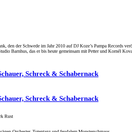
nk, den der Schwede im Jahr 2010 auf DJ Koze’s Pampa Records veröff
udio Barnhus, das er bis heute gemeinsam mit Petter und Kornél Kovac
Schauer, Schreck & Schabernack
Schauer, Schreck & Schabernack
rk Rust
ensägen-Orchester, Totentanz und feudalem Monsterschmaus.