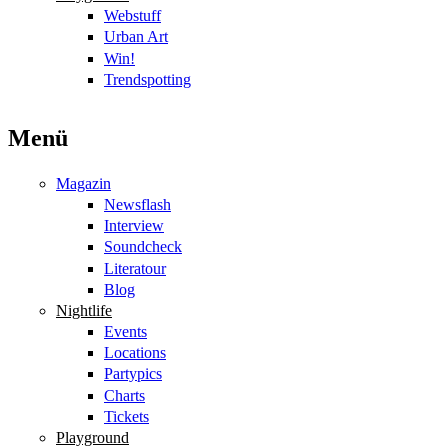
Webstuff
Urban Art
Win!
Trendspotting
Menü
Magazin
Newsflash
Interview
Soundcheck
Literatour
Blog
Nightlife
Events
Locations
Partypics
Charts
Tickets
Playground