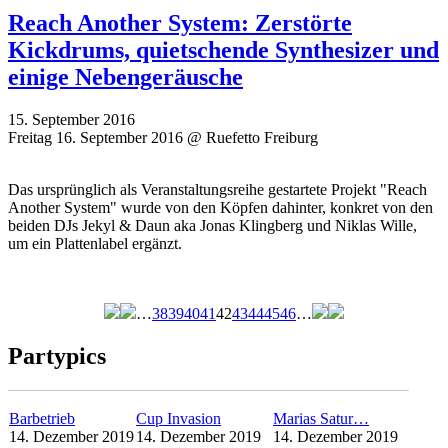
Reach Another System: Zerstörte
Kickdrums, quietschende Synthesizer und
einige Nebengeräusche
15. September 2016
Freitag 16. September 2016 @ Ruefetto Freiburg
Das ursprünglich als Veranstaltungsreihe gestartete Projekt "Reach
Another System" wurde von den Köpfen dahinter, konkret von den
beiden DJs Jekyl & Daun aka Jonas Klingberg und Niklas Wille,
um ein Plattenlabel ergänzt.
…
38
39
40
41
42
43
44
45
46
…
Seiten
Partypics
Barbetrieb
Cup Invasion
Marias Satur…
14. Dezember 2019
14. Dezember 2019
14. Dezember 2019