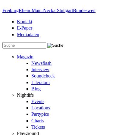
Direkt zum Inhalt
Freiburg
Rhein-Main-Neckar
Stuttgart
Bundesweit
Kontakt
E-Paper
Mediadaten
Suchformular
Magazin
Newsflash
Interview
Soundcheck
Literatour
Blog
Nightlife
Events
Locations
Partypics
Charts
Tickets
Playground