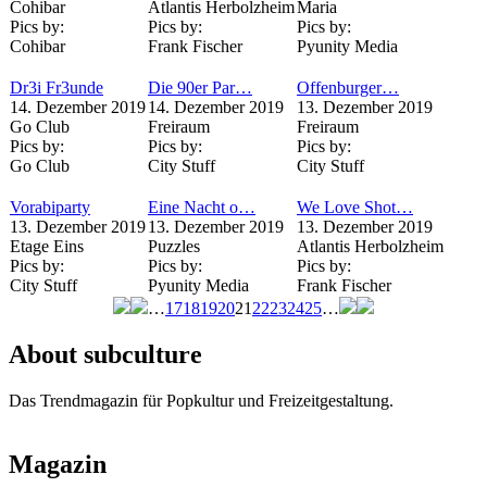
Cohibar
Atlantis Herbolzheim
Maria
Pics by:
Pics by:
Pics by:
Cohibar
Frank Fischer
Pyunity Media
Dr3i Fr3unde
Die 90er Par…
Offenburger…
14. Dezember 2019
14. Dezember 2019
13. Dezember 2019
Go Club
Freiraum
Freiraum
Pics by:
Pics by:
Pics by:
Go Club
City Stuff
City Stuff
Vorabiparty
Eine Nacht o…
We Love Shot…
13. Dezember 2019
13. Dezember 2019
13. Dezember 2019
Etage Eins
Puzzles
Atlantis Herbolzheim
Pics by:
Pics by:
Pics by:
City Stuff
Pyunity Media
Frank Fischer
…
17
18
19
20
21
22
23
24
25
…
Seiten
About subculture
Das Trendmagazin für Popkultur und Freizeitgestaltung.
Magazin