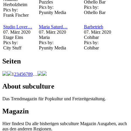
Puzzles
Othello Bar
Herbolzheim
Pics by:
Pics by:
Pics by:
Pyunity Media
Othello Bar
Frank Fischer
Studio Lover…
Maria Saturd…
Barbetrieb
07. März 2020
07. März 2020
07. März 2020
Etage Eins
Maria
Cohibar
Pics by:
Pics by:
Pics by:
City Stuff
Pyunity Media
Cohibar
Seiten
1
2
3
4
5
6
7
8
9
…
About subculture
Das Trendmagazin für Popkultur und Freizeitgestaltung.
Magazin
Hier findest Du alle bisherigen subculture Magazin Ausgaben, auch
aus den anderen Regionen.