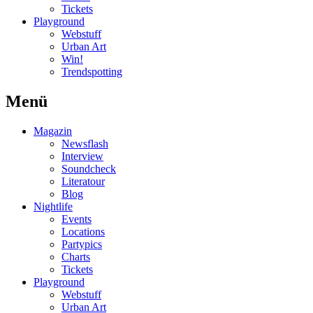
Tickets
Playground
Webstuff
Urban Art
Win!
Trendspotting
Menü
Magazin
Newsflash
Interview
Soundcheck
Literatour
Blog
Nightlife
Events
Locations
Partypics
Charts
Tickets
Playground
Webstuff
Urban Art