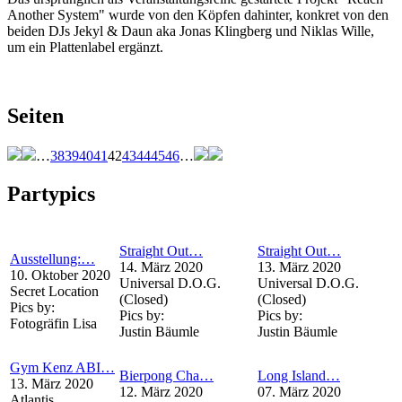
Another System" wurde von den Köpfen dahinter, konkret von den
beiden DJs Jekyl & Daun aka Jonas Klingberg und Niklas Wille,
um ein Plattenlabel ergänzt.
Seiten
…
38
39
40
41
42
43
44
45
46
…
Partypics
Straight Out…
Straight Out…
Ausstellung:…
14. März 2020
13. März 2020
10. Oktober 2020
Universal D.O.G.
Universal D.O.G.
Secret Location
(Closed)
(Closed)
Pics by:
Pics by:
Pics by:
Fotogräfin Lisa
Justin Bäumle
Justin Bäumle
Gym Kenz ABI…
Bierpong Cha…
Long Island…
13. März 2020
12. März 2020
07. März 2020
Atlantis