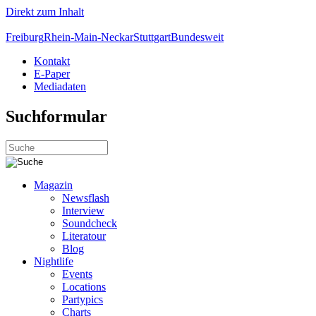
Direkt zum Inhalt
Freiburg
Rhein-Main-Neckar
Stuttgart
Bundesweit
Kontakt
E-Paper
Mediadaten
Suchformular
Magazin
Newsflash
Interview
Soundcheck
Literatour
Blog
Nightlife
Events
Locations
Partypics
Charts