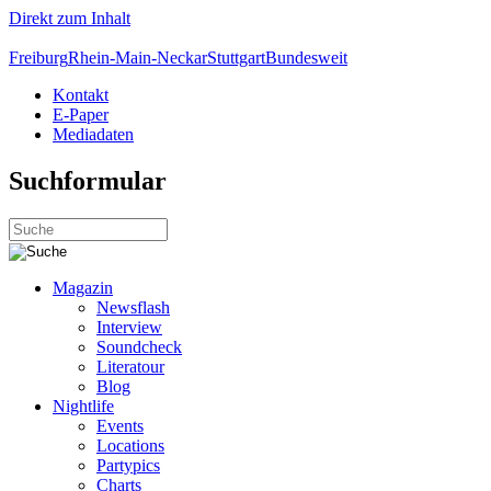
Direkt zum Inhalt
Freiburg
Rhein-Main-Neckar
Stuttgart
Bundesweit
Kontakt
E-Paper
Mediadaten
Suchformular
Magazin
Newsflash
Interview
Soundcheck
Literatour
Blog
Nightlife
Events
Locations
Partypics
Charts