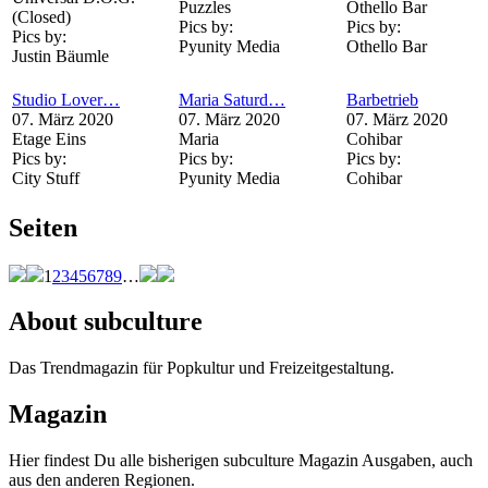
Puzzles
Othello Bar
(Closed)
Pics by:
Pics by:
Pics by:
Pyunity Media
Othello Bar
Justin Bäumle
Studio Lover…
Maria Saturd…
Barbetrieb
07. März 2020
07. März 2020
07. März 2020
Etage Eins
Maria
Cohibar
Pics by:
Pics by:
Pics by:
City Stuff
Pyunity Media
Cohibar
Seiten
1
2
3
4
5
6
7
8
9
…
About subculture
Das Trendmagazin für Popkultur und Freizeitgestaltung.
Magazin
Hier findest Du alle bisherigen subculture Magazin Ausgaben, auch
aus den anderen Regionen.