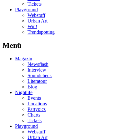
Tickets
Playground
Webstuff
Urban Art
Win!
Trendspotting
Menü
Magazin
Newsflash
Interview
Soundcheck
Literatour
Blog
Nightlife
Events
Locations
Partypics
Charts
Tickets
Playground
Webstuff
Urban Art