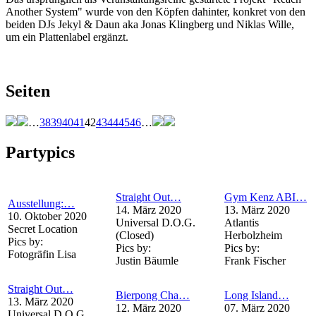
Another System" wurde von den Köpfen dahinter, konkret von den
beiden DJs Jekyl & Daun aka Jonas Klingberg und Niklas Wille,
um ein Plattenlabel ergänzt.
Seiten
…
38
39
40
41
42
43
44
45
46
…
Partypics
Straight Out…
Gym Kenz ABI…
Ausstellung:…
14. März 2020
13. März 2020
10. Oktober 2020
Universal D.O.G.
Atlantis
Secret Location
(Closed)
Herbolzheim
Pics by:
Pics by:
Pics by:
Fotogräfin Lisa
Justin Bäumle
Frank Fischer
Straight Out…
Bierpong Cha…
Long Island…
13. März 2020
12. März 2020
07. März 2020
Universal D.O.G.