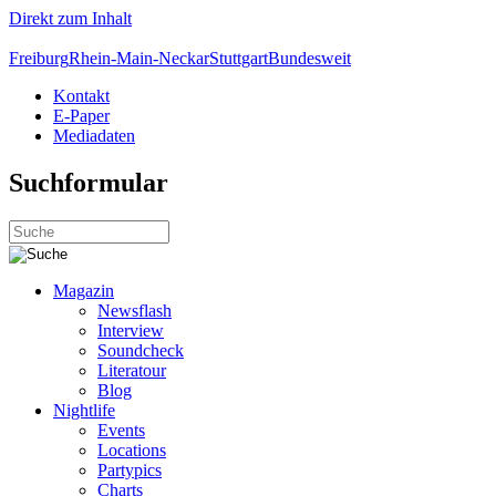
Direkt zum Inhalt
Freiburg
Rhein-Main-Neckar
Stuttgart
Bundesweit
Kontakt
E-Paper
Mediadaten
Suchformular
Magazin
Newsflash
Interview
Soundcheck
Literatour
Blog
Nightlife
Events
Locations
Partypics
Charts