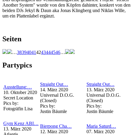
Another System" wurde von den Köpfen dahinter, konkret von den
beiden DJs Jekyl & Daun aka Jonas Klingberg und Niklas Wille,
um ein Plattenlabel ergänzt.
Seiten
…
38
39
40
41
42
43
44
45
46
…
Partypics
Straight Out…
Straight Out…
Ausstellung:…
14. März 2020
13. März 2020
10. Oktober 2020
Universal D.O.G.
Universal D.O.G.
Secret Location
(Closed)
(Closed)
Pics by:
Pics by:
Pics by:
Fotogräfin Lisa
Justin Bäumle
Justin Bäumle
Gym Kenz ABI…
Bierpong Cha…
Maria Saturd…
13. März 2020
12. März 2020
07. März 2020
Atlantis