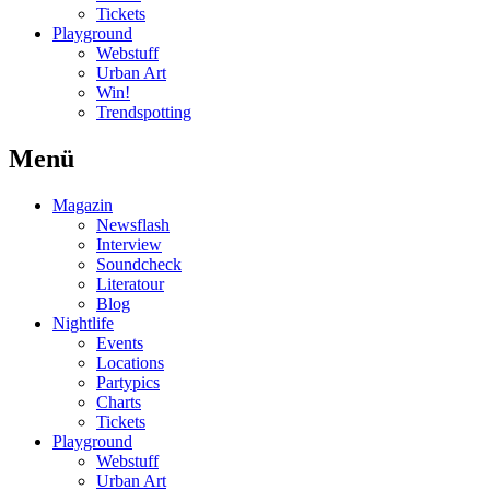
Tickets
Playground
Webstuff
Urban Art
Win!
Trendspotting
Menü
Magazin
Newsflash
Interview
Soundcheck
Literatour
Blog
Nightlife
Events
Locations
Partypics
Charts
Tickets
Playground
Webstuff
Urban Art