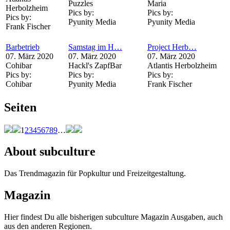
Puzzles
Maria
Herbolzheim
Pics by:
Pics by:
Pics by:
Pyunity Media
Pyunity Media
Frank Fischer
Barbetrieb
Samstag im H…
Project Herb…
07. März 2020
07. März 2020
07. März 2020
Cohibar
Hackl's ZapfBar
Atlantis Herbolzheim
Pics by:
Pics by:
Pics by:
Cohibar
Pyunity Media
Frank Fischer
Seiten
1
2
3
4
5
6
7
8
9
…
About subculture
Das Trendmagazin für Popkultur und Freizeitgestaltung.
Magazin
Hier findest Du alle bisherigen subculture Magazin Ausgaben, auch
aus den anderen Regionen.