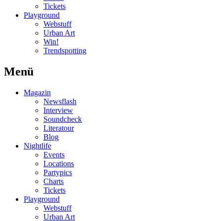
Tickets
Playground
Webstuff
Urban Art
Win!
Trendspotting
Menü
Magazin
Newsflash
Interview
Soundcheck
Literatour
Blog
Nightlife
Events
Locations
Partypics
Charts
Tickets
Playground
Webstuff
Urban Art