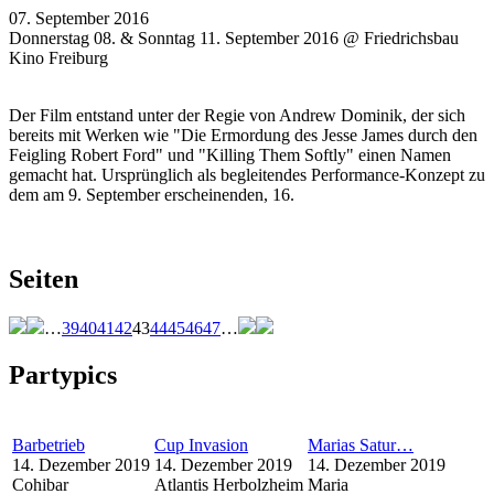
07. September 2016
Donnerstag 08. & Sonntag 11. September 2016 @ Friedrichsbau
Kino Freiburg
Der Film entstand unter der Regie von Andrew Dominik, der sich
bereits mit Werken wie "Die Ermordung des Jesse James durch den
Feigling Robert Ford" und "Killing Them Softly" einen Namen
gemacht hat. Ursprünglich als begleitendes Performance-Konzept zu
dem am 9. September erscheinenden, 16.
Seiten
…
39
40
41
42
43
44
45
46
47
…
Partypics
Barbetrieb
Cup Invasion
Marias Satur…
14. Dezember 2019
14. Dezember 2019
14. Dezember 2019
Cohibar
Atlantis Herbolzheim
Maria