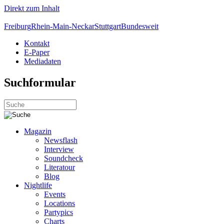
Direkt zum Inhalt
Freiburg
Rhein-Main-Neckar
Stuttgart
Bundesweit
Kontakt
E-Paper
Mediadaten
Suchformular
Magazin
Newsflash
Interview
Soundcheck
Literatour
Blog
Nightlife
Events
Locations
Partypics
Charts