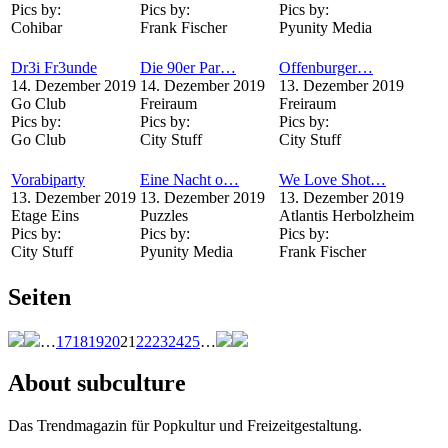
Pics by:
Pics by:
Pics by:
Cohibar
Frank Fischer
Pyunity Media
Dr3i Fr3unde
Die 90er Par…
Offenburger…
14. Dezember 2019
14. Dezember 2019
13. Dezember 2019
Go Club
Freiraum
Freiraum
Pics by:
Pics by:
Pics by:
Go Club
City Stuff
City Stuff
Vorabiparty
Eine Nacht o…
We Love Shot…
13. Dezember 2019
13. Dezember 2019
13. Dezember 2019
Etage Eins
Puzzles
Atlantis Herbolzheim
Pics by:
Pics by:
Pics by:
City Stuff
Pyunity Media
Frank Fischer
Seiten
…
17
18
19
20
21
22
23
24
25
…
About subculture
Das Trendmagazin für Popkultur und Freizeitgestaltung.