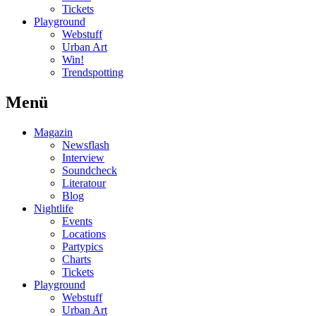
Tickets
Playground
Webstuff
Urban Art
Win!
Trendspotting
Menü
Magazin
Newsflash
Interview
Soundcheck
Literatour
Blog
Nightlife
Events
Locations
Partypics
Charts
Tickets
Playground
Webstuff
Urban Art