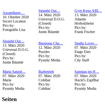
Straight Out…
Gym Kenz ABI…
Ausstellung:…
14. März 2020
13. März 2020
10. Oktober 2020
Universal D.O.G.
Atlantis
Secret Location
(Closed)
Herbolzheim
Pics by:
Pics by:
Pics by:
Fotogräfin Lisa
Justin Bäumle
Frank Fischer
Straight Out…
Bierpong Cha…
Studio Lover…
13. März 2020
12. März 2020
07. März 2020
Universal D.O.G.
Puzzles
Etage Eins
(Closed)
Pics by:
Pics by:
Pics by:
Pyunity Media
City Stuff
Justin Bäumle
Maria Saturd…
Barbetrieb
Samstag im H…
07. März 2020
07. März 2020
07. März 2020
Maria
Cohibar
Hackl's ZapfBar
Pics by:
Pics by:
Pics by:
Pyunity Media
Cohibar
Pyunity Media
Seiten