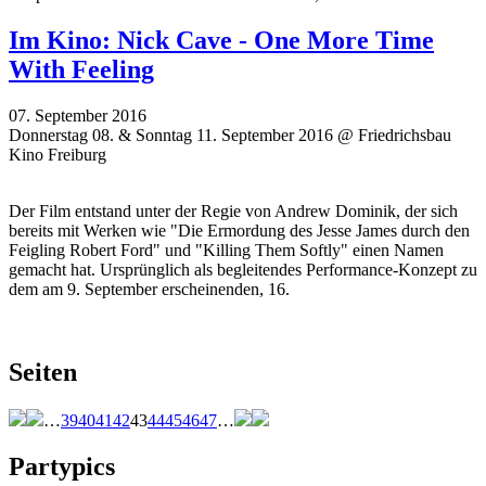
Im Kino: Nick Cave - One More Time
With Feeling
07. September 2016
Donnerstag 08. & Sonntag 11. September 2016 @ Friedrichsbau
Kino Freiburg
Der Film entstand unter der Regie von Andrew Dominik, der sich
bereits mit Werken wie "Die Ermordung des Jesse James durch den
Feigling Robert Ford" und "Killing Them Softly" einen Namen
gemacht hat. Ursprünglich als begleitendes Performance-Konzept zu
dem am 9. September erscheinenden, 16.
Seiten
…
39
40
41
42
43
44
45
46
47
…
Partypics