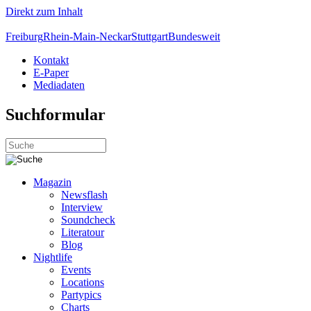
Direkt zum Inhalt
Freiburg
Rhein-Main-Neckar
Stuttgart
Bundesweit
Kontakt
E-Paper
Mediadaten
Suchformular
Magazin
Newsflash
Interview
Soundcheck
Literatour
Blog
Nightlife
Events
Locations
Partypics
Charts