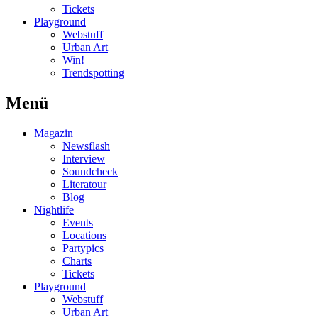
Tickets
Playground
Webstuff
Urban Art
Win!
Trendspotting
Menü
Magazin
Newsflash
Interview
Soundcheck
Literatour
Blog
Nightlife
Events
Locations
Partypics
Charts
Tickets
Playground
Webstuff
Urban Art