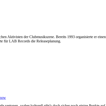
chen Aktivisten der Clubmusikszene. Bereits 1993 organisierte er einen
erte für LAB Records die Releaseplanung.
rfe vertonen, aaaber kulturell gibt’s doch sicher noch einige Punkte au