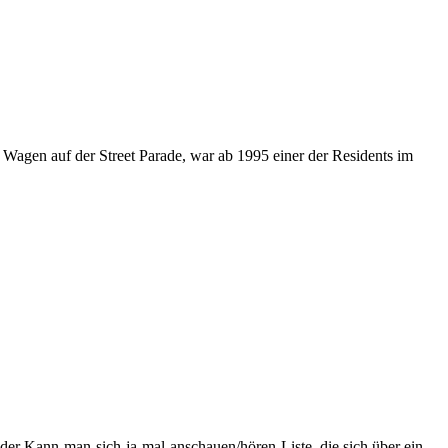
 Wagen auf der Street Parade, war ab 1995 einer der Residents im
f der Kann-man-sich-ja-mal-anschauen/hören-Liste, die sich über ein