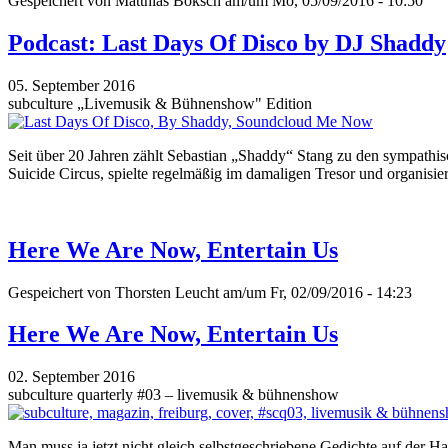
Gespeichert von
Matthias Boksch
am/um Mo, 05/09/2016 - 10:50
Podcast: Last Days Of Disco by DJ Shaddy
05. September 2016
subculture „Livemusik & Bühnenshow" Edition
Seit über 20 Jahren zählt Sebastian „Shaddy“ Stang zu den sympathis
Suicide Circus, spielte regelmäßig im damaligen Tresor und organisi
Here We Are Now, Entertain Us
Gespeichert von
Thorsten Leucht
am/um Fr, 02/09/2016 - 14:23
Here We Are Now, Entertain Us
02. September 2016
subculture quarterly #03 – livemusik & bühnenshow
Man muss ja jetzt nicht gleich selbstgeschriebene Gedichte auf der Ha