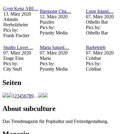
Gym Kenz ABI…
Bierpong Cha…
Long Island…
13. März 2020
12. März 2020
07. März 2020
Atlantis
Puzzles
Othello Bar
Herbolzheim
Pics by:
Pics by:
Pics by:
Pyunity Media
Othello Bar
Frank Fischer
Studio Lover…
Maria Saturd…
Barbetrieb
07. März 2020
07. März 2020
07. März 2020
Etage Eins
Maria
Cohibar
Pics by:
Pics by:
Pics by:
City Stuff
Pyunity Media
Cohibar
Seiten
1
2
3
4
5
6
7
8
9
…
About subculture
Das Trendmagazin für Popkultur und Freizeitgestaltung.
Magazin