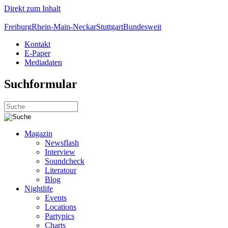
Direkt zum Inhalt
Freiburg
Rhein-Main-Neckar
Stuttgart
Bundesweit
Kontakt
E-Paper
Mediadaten
Suchformular
Magazin
Newsflash
Interview
Soundcheck
Literatour
Blog
Nightlife
Events
Locations
Partypics
Charts