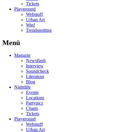
Tickets
Playground
Webstuff
Urban Art
Win!
Trendspotting
Menü
Magazin
Newsflash
Interview
Soundcheck
Literatour
Blog
Nightlife
Events
Locations
Partypics
Charts
Tickets
Playground
Webstuff
Urban Art