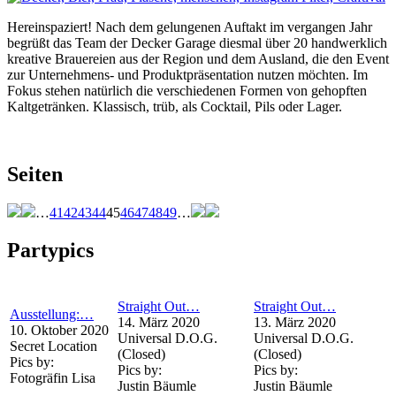
Hereinspaziert! Nach dem gelungenen Auftakt im vergangen Jahr
begrüßt das Team der Decker Garage diesmal über 20 handwerklich
kreative Brauereien aus der Region und dem Ausland, die den Event
zur Unternehmens- und Produktpräsentation nutzen möchten. Im
Fokus stehen natürlich die verschiedenen Formen von gehopften
Kaltgetränken. Klassisch, trüb, als Cocktail, Pils oder Lager.
Seiten
…
41
42
43
44
45
46
47
48
49
…
Partypics
Straight Out…
Straight Out…
Ausstellung:…
14. März 2020
13. März 2020
10. Oktober 2020
Universal D.O.G.
Universal D.O.G.
Secret Location
(Closed)
(Closed)
Pics by:
Pics by:
Pics by:
Fotogräfin Lisa
Justin Bäumle
Justin Bäumle