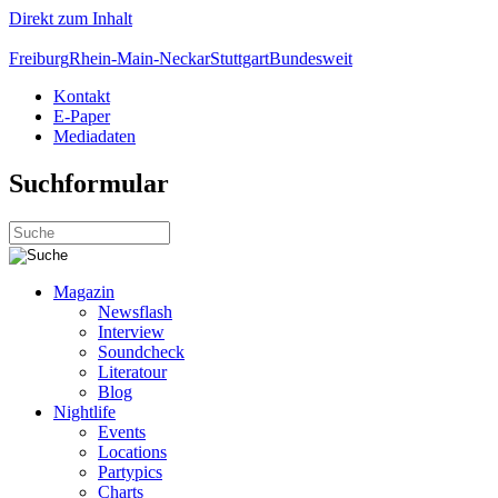
Direkt zum Inhalt
Freiburg
Rhein-Main-Neckar
Stuttgart
Bundesweit
Kontakt
E-Paper
Mediadaten
Suchformular
Magazin
Newsflash
Interview
Soundcheck
Literatour
Blog
Nightlife
Events
Locations
Partypics
Charts