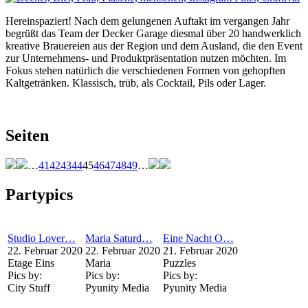
Hereinspaziert! Nach dem gelungenen Auftakt im vergangen Jahr
begrüßt das Team der Decker Garage diesmal über 20 handwerklich
kreative Brauereien aus der Region und dem Ausland, die den Event
zur Unternehmens- und Produktpräsentation nutzen möchten. Im
Fokus stehen natürlich die verschiedenen Formen von gehopften
Kaltgetränken. Klassisch, trüb, als Cocktail, Pils oder Lager.
Seiten
…
41
42
43
44
45
46
47
48
49
…
Partypics
Studio Lover…
Maria Saturd…
Eine Nacht O…
22. Februar 2020
22. Februar 2020
21. Februar 2020
Etage Eins
Maria
Puzzles
Pics by:
Pics by:
Pics by:
City Stuff
Pyunity Media
Pyunity Media