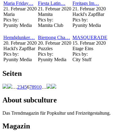
Maria Friday…
Fiesta Latin…
Freitags Im…
21. Februar 2020
21. Februar 2020
21. Februar 2020
Maria
Mamita
Hackl's ZapfBar
Pics by:
Pics by:
Pics by:
Pyunity Media
Mamita Club
Pyunity Media
Hemdglunker…
Bierpong Cha…
MASQUERADE
20. Februar 2020
20. Februar 2020
15. Februar 2020
Hackl's ZapfBar
Puzzles
Etage Eins
Pics by:
Pics by:
Pics by:
Pyunity Media
Pyunity Media
City Stuff
Seiten
…
2
3
4
5
6
7
8
9
10
…
About subculture
Das Trendmagazin für Popkultur und Freizeitgestaltung.
Magazin