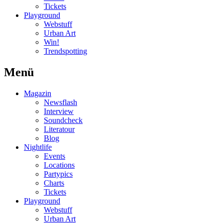
Tickets
Playground
Webstuff
Urban Art
Win!
Trendspotting
Menü
Magazin
Newsflash
Interview
Soundcheck
Literatour
Blog
Nightlife
Events
Locations
Partypics
Charts
Tickets
Playground
Webstuff
Urban Art